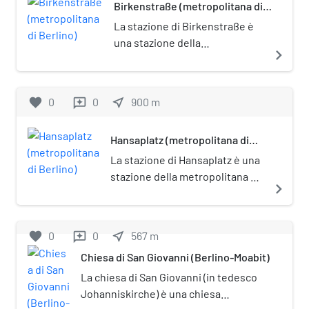
Birkenstraße (metropolitana di
divenuto sede del distretto di
Berlino)
Mitte.L’edificio, sito nel quartiere di
La stazione di Birkenstraße è
Moabit a breve distanza dal parco
una stazione della
navigate_next
del Kleiner Tiergarten, è posto
metropolitana di Berlino, sulla
sotto tutela monumentale
linea U9.
(Denkmalschutz).
favorite
0
0
near_me
900
m
reviews
Hansaplatz (metropolitana di
Berlino)
La stazione di Hansaplatz è una
stazione della metropolitana di
navigate_next
Berlino, sulla linea U9. È posta
sotto tutela monumentale
(Denkmalschutz).
favorite
0
0
near_me
567
m
reviews
Chiesa di San Giovanni (Berlino-Moabit)
La chiesa di San Giovanni (in tedesco
Johanniskirche) è una chiesa