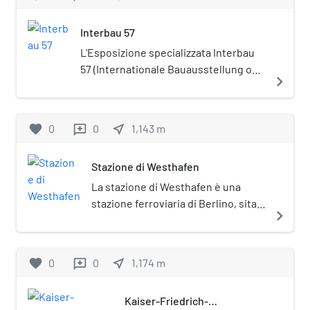
(Denkmalschutz).
Interbau 57
L'Esposizione specializzata Interbau
57 (Internationale Bauausstellung o
navigate_next
"Mostra internazionale dell'edilizia") fu
un grande evento espositivo di
architettura che si tenne a Berlino
favorite
0
0
near_me
1,143
m
reviews
Ovest nel 1957. Per l'occasione
vennero realizzate le seguenti opere:
Stazione di Westhafen
Quartiere Hansa a Berlino-Tiergarten
Kongresshalle a Berlino-Tiergarten
La stazione di Westhafen è una
(oggi Haus der Kulturen der Welt)
stazione ferroviaria di Berlino, sita
navigate_next
Unité d'Habitation a Berlino-
nel quartiere di Moabit.
Charlottenburg.La manifestazione
venne ripetuta nel 1984, con il nome di
favorite
0
0
near_me
1,174
m
reviews
IBA 84.
Kaiser-Friedrich-