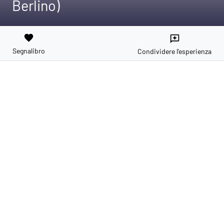
Berlino)
favorite
reviews
Segnalibro
Condividere l'esperienza