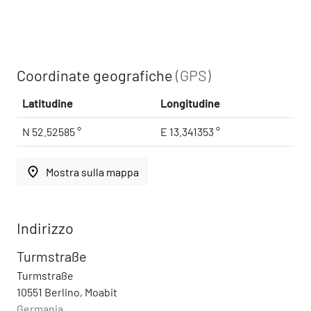
Coordinate geografiche
(GPS)
Latitudine
Longitudine
N 52.52585 °
E 13.341353 °
place
Mostra sulla mappa
Indirizzo
Turmstraße
Turmstraße
10551 Berlino, Moabit
Germania