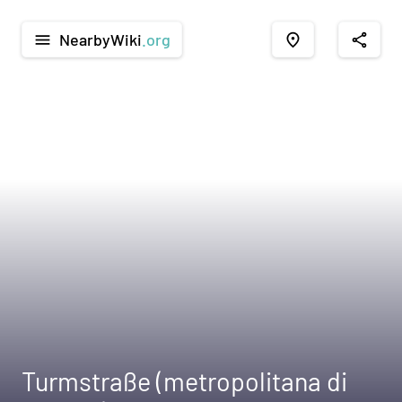
NearbyWiki
.org
menu
place
share
Turmstraße (metropolitana di