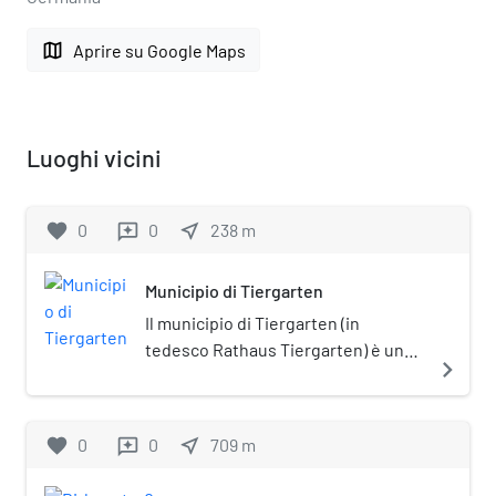
map
Aprire su Google Maps
Luoghi vicini
favorite
0
0
near_me
238
m
reviews
Municipio di Tiergarten
Il municipio di Tiergarten (in
tedesco Rathaus Tiergarten) è un
navigate_next
edificio pubblico di Berlino,
costruito negli anni trenta del XX
secolo per ospitare
favorite
0
0
near_me
709
m
reviews
l’amministrazione del distretto del
Tiergarten e successivamente