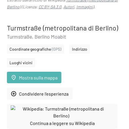
Berlino)
(Licenza:
CC BY-SA 3.0
,
Autori
,
Immagini
).
Turmstraße (metropolitana di Berlino)
Turmstraße, Berlino Moabit
Coordinate geografiche
(GPS)
Indirizzo
Luoghi vicini
place
Mostra sulla mappa
add_circle_outline
Condividere l'esperienza
Continua a leggere su Wikipedia