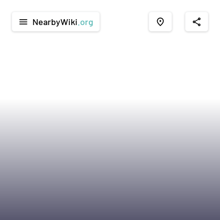
NearbyWiki
.org
menu
place
share