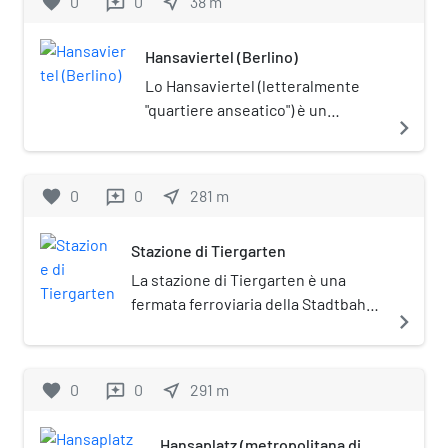
favorite
0
0
near_me
38
m
reviews
Hansaviertel (Berlino)
Lo Hansaviertel (letteralmente
"quartiere anseatico") è un
navigate_next
quartiere di Berlino,
appartenente al distretto di Mitte.
favorite
0
0
near_me
281
m
reviews
Stazione di Tiergarten
La stazione di Tiergarten è una
fermata ferroviaria della Stadtbahn
navigate_next
di Berlino situata all'estremo ovest
del Großer Tiergarten tra le stazioni
Zoologischer Garten e Bellevue
favorite
0
0
near_me
291
m
reviews
sulla Straße des 17. Juni, nel
quartiere di Hansaviertel (distretto
Hansaplatz (metropolitana di
di Mitte). La stazione è servita dalle