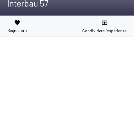
Interbau 57
favorite
reviews
Segnalibro
Condividere l'esperienza