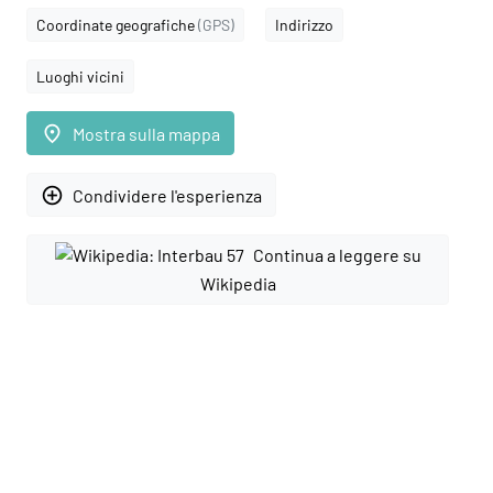
Coordinate geografiche
(GPS)
Indirizzo
Luoghi vicini
place
Mostra sulla mappa
add_circle_outline
Condividere l'esperienza
Continua a leggere su
Wikipedia