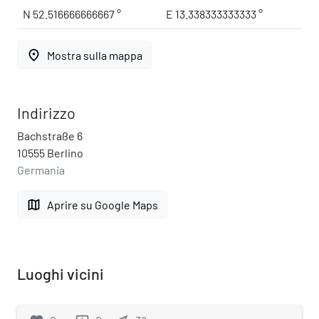
N 52.516666666667 °
E 13.338333333333 °
place
Mostra sulla mappa
Indirizzo
Bachstraße 6
10555 Berlino
Germania
map
Aprire su Google Maps
Luoghi vicini