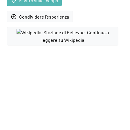
place
Mostra sulla mappa
add_circle_outline
Condividere l'esperienza
Continua a
leggere su Wikipedia