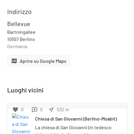
Indirizzo
Bellevue
Bartningallee
10557 Berlino
Germania
map
Aprire su Google Maps
Luoghi vicini
favorite
0
0
near_me
532
m
reviews
Chiesa di San Giovanni (Berlino-Moabit)
La chiesa di San Giovanni (in tedesco