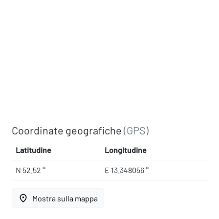
Coordinate geografiche
(GPS)
Latitudine
Longitudine
N 52.52 °
E 13.348056 °
place
Mostra sulla mappa