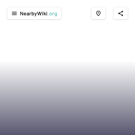
NearbyWiki
.org
menu
place
share