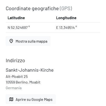
Coordinate geografiche
(GPS)
Latitudine
Longitudine
N 52.524697 °
E 13.349514 °
place
Mostra sulla mappa
Indirizzo
Sankt-Johannis-Kirche
Alt-Moabit 25
10559 Berlino, Moabit
Germania
map
Aprire su Google Maps