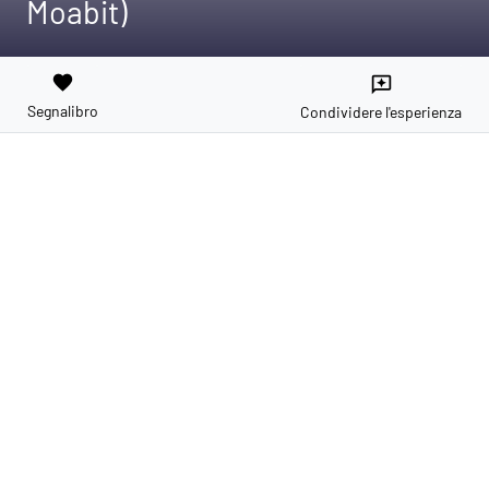
Moabit)
favorite
reviews
Segnalibro
Condividere l'esperienza