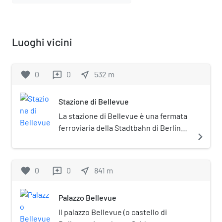
Luoghi vicini
favorite
0
0
near_me
532
m
reviews
Stazione di Bellevue
La stazione di Bellevue è una fermata
ferroviaria della Stadtbahn di Berlino
navigate_next
situata nel quartiere di Hansaviertel
(distretto di Mitte) nei pressi del
Palazzo Bellevue, residenza ufficiale
favorite
0
0
near_me
841
m
reviews
delpresidente della Repubblica
Federale Tedesca. È servita dalle
Palazzo Bellevue
linee S3, S5, S7 e S9.
Il palazzo Bellevue (o castello di