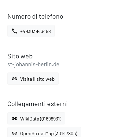
Numero di telefono
call
+49303943498
Sito web
st-johannis-berlin.de
link
Visita il sito web
Collegamenti esterni
link
WikiData (Q1698931)
link
OpenStreetMap (30147803)