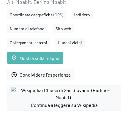
Alt-Moabit, Berlino Moabit
Coordinate geografiche
(GPS)
Indirizzo
Numero di telefono
Sito web
Collegamenti esterni
Luoghi vicini
place
Mostra sulla mappa
add_circle_outline
Condividere l'esperienza
Continua a leggere su Wikipedia