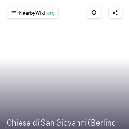
NearbyWiki
.org
menu
place
share
Chiesa di San Giovanni (Berlino-