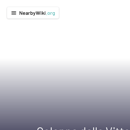
NearbyWiki
.org
menu