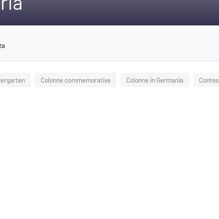
ria
za
iergarten
Colonne commemorative
Colonne in Germania
Contest