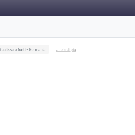
ualizzare fonti - Germania
... e 5 di più