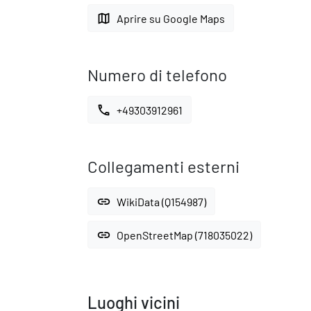
map
Aprire su Google Maps
Numero di telefono
call
+49303912961
Collegamenti esterni
link
WikiData (Q154987)
link
OpenStreetMap (718035022)
Luoghi vicini