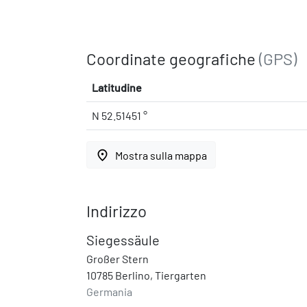
Coordinate geografiche
(GPS)
Latitudine
N 52.51451 °
place
Mostra sulla mappa
Indirizzo
Siegessäule
Großer Stern
10785 Berlino, Tiergarten
Germania