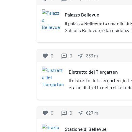
della piazza è possibile vedere u
del cancelliere Otto von Bismarck,
Palazzo Bellevue
allegoriche; il monumento è opera
Begas. Oltre questo monumento so
Il palazzo Bellevue (o castello di
statue, fra cui quella del feldmare
Schloss Bellevue) è la residenza 
Moltke, capo dello Stato Maggiore p
della Repubblica Federale Tedesca
è posta sotto tutela monumentale
nel quartiere Tiergarten, nel pa
deriva dal panorama che si gode 
favorite
0
0
near_me
333
m
reviews
Distretto del Tiergarten
Il distretto del Tiergarten (in 
era un distretto della città te
il nome dal parco del Tiergarte
distretto.
favorite
0
0
near_me
627
m
reviews
Stazione di Bellevue