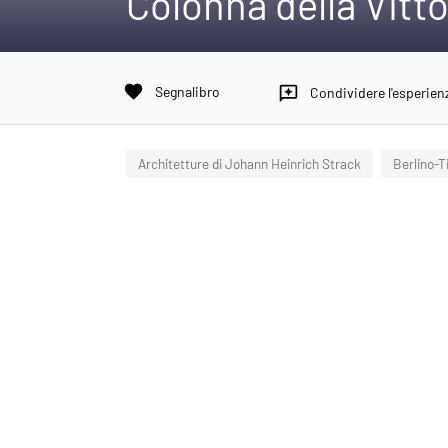
Colonna della Vitto
favorite
Segnalibro
reviews
Condividere l'esperien
Architetture di Johann Heinrich Strack
Berlino-T