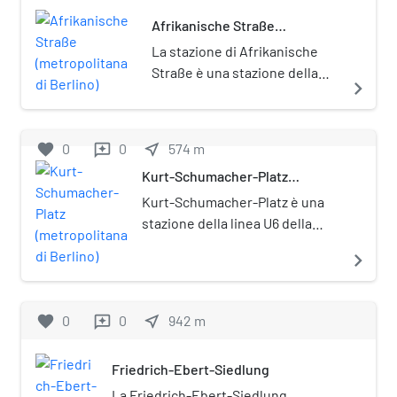
Afrikanische Straße
(metropolitana di Berlino)
La stazione di Afrikanische
Straße è una stazione della
navigate_next
metropolitana di Berlino, sulla
linea U6.
favorite
0
0
near_me
574
m
reviews
Kurt-Schumacher-Platz
(metropolitana di Berlino)
Kurt-Schumacher-Platz è una
stazione della linea U6 della
metropolitana di Berlino.
navigate_next
All'esterno della stazione è
situata una fermata
dell'autobus che collega la
favorite
0
0
near_me
942
m
reviews
stessa direttamente con
l'aeroporto di Berlino-Tegel. La
Friedrich-Ebert-Siedlung
stazione fu inaugurata il 3
maggio 1956, e dedicata al
La Friedrich-Ebert-Siedlung