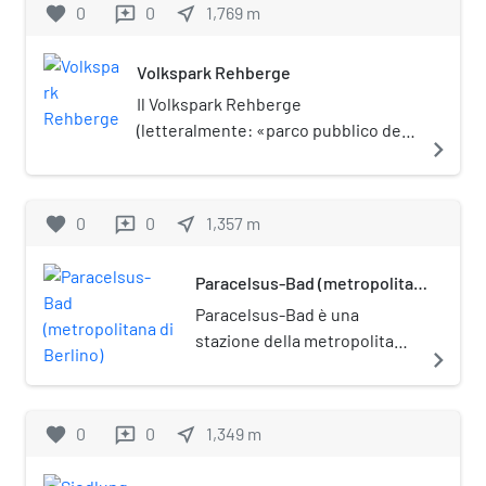
favorite
0
0
near_me
1,769
m
reviews
Rehberge.
Volkspark Rehberge
Il Volkspark Rehberge
(letteralmente: «parco pubblico dei
navigate_next
monti dei caprioli») è un parco di
Berlino, posto nel quartiere del
Wedding. È posto sotto tutela
favorite
0
0
near_me
1,357
m
reviews
monumentale (Denkmalschutz).
Paracelsus-Bad (metropolitana
di Berlino)
Paracelsus-Bad è una
stazione della metropolitana
navigate_next
di Berlino, sulla linea U8.
favorite
0
0
near_me
1,349
m
reviews