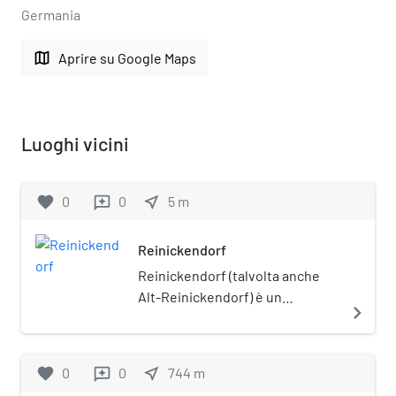
Germania
map
Aprire su Google Maps
Luoghi vicini
favorite
0
0
near_me
5
m
reviews
Reinickendorf
Reinickendorf (talvolta anche
Alt-Reinickendorf) è un
navigate_next
quartiere della città tedesca di
Berlino. Amministrativamente,
appartiene all'omonimo
favorite
0
0
near_me
744
m
reviews
distretto.