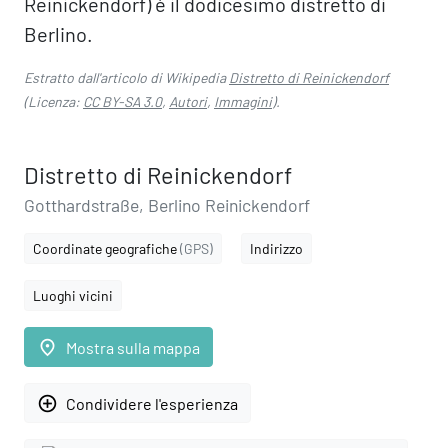
Reinickendorf) è il dodicesimo distretto di
Berlino.
Estratto dall'articolo di Wikipedia
Distretto di Reinickendorf
(Licenza:
CC BY-SA 3.0
,
Autori
,
Immagini
).
Distretto di Reinickendorf
Gotthardstraße, Berlino Reinickendorf
Coordinate geografiche
(GPS)
Indirizzo
Luoghi vicini
place
Mostra sulla mappa
add_circle_outline
Condividere l'esperienza