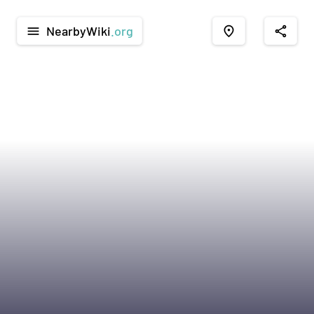
NearbyWiki
.org
menu
place
share