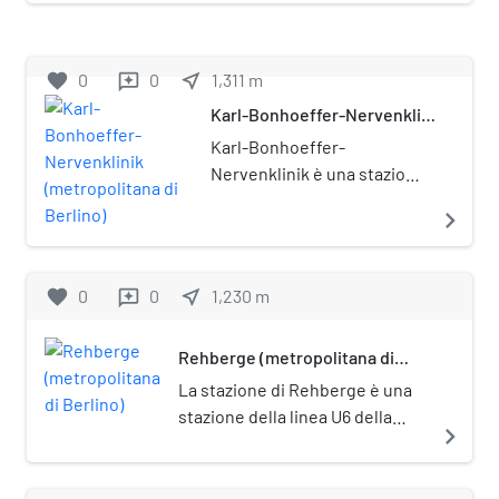
quartiere di Reinickendorf. È
posta sotto tutela monumentale
(Denkmalschutz).
favorite
0
0
near_me
1,311
m
reviews
Karl-Bonhoeffer-Nervenklinik
(metropolitana di Berlino)
Karl-Bonhoeffer-
Nervenklinik è una stazione
della metropolitana di
navigate_next
Berlino, sulla linea U8.
favorite
0
0
near_me
1,230
m
reviews
Rehberge (metropolitana di
Berlino)
La stazione di Rehberge è una
stazione della linea U6 della
navigate_next
metropolitana di Berlino. Si
trova nel quartiere del Wedding
e prende il nome dal parco