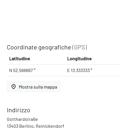
Coordinate geografiche
(GPS)
Latitudine
Longitudine
N 52.566667 °
E 13.333333 °
place
Mostra sulla mappa
Indirizzo
Gotthardstraße
13403 Berlino, Reinickendorf