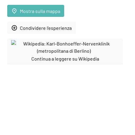
place
Mostra sulla mappa
add_circle_outline
Condividere l'esperienza
Continua a leggere su Wikipedia