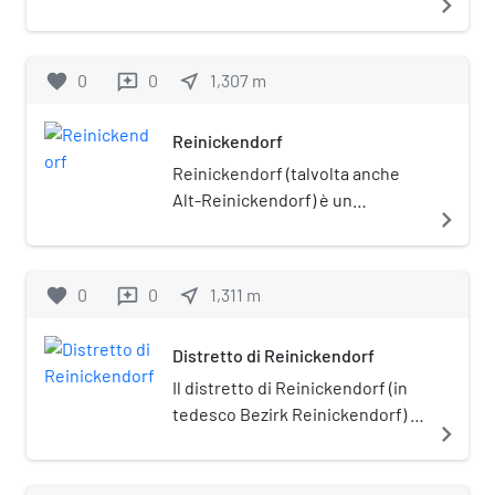
navigate_next
favorite
0
0
near_me
1,307
m
reviews
Reinickendorf
Reinickendorf (talvolta anche
Alt-Reinickendorf) è un
navigate_next
quartiere della città tedesca di
Berlino. Amministrativamente,
appartiene all'omonimo
favorite
0
0
near_me
1,311
m
reviews
distretto.
Distretto di Reinickendorf
Il distretto di Reinickendorf (in
tedesco Bezirk Reinickendorf) è
navigate_next
il dodicesimo distretto di
Berlino.