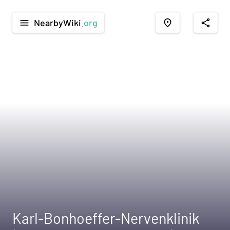
NearbyWiki
.org
menu
place
share
Karl-Bonhoeffer-Nervenklinik