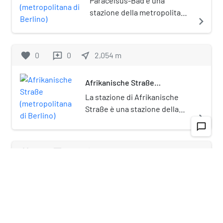
Paracelsus-Bad è una
Berlino.
stazione della metropolitana
navigate_next
di Berlino, sulla linea U8.
favorite
0
0
near_me
2,054
m
reviews
Afrikanische Straße
(metropolitana di Berlino)
La stazione di Afrikanische
Straße è una stazione della
navigate_next
metropolitana di Berlino, sulla
chat_bubble_outline
linea U6.
favorite
0
0
near_me
2,082
m
reviews
navigate_next