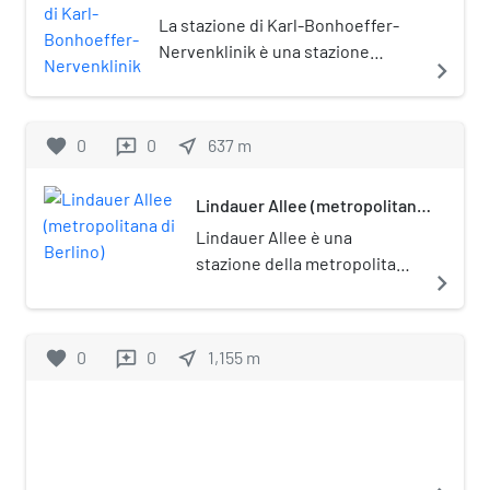
Nervenklinik
La stazione di Karl-Bonhoeffer-
Nervenklinik è una stazione
navigate_next
ferroviaria di Berlino, sita nel
quartiere di Reinickendorf. È
posta sotto tutela monumentale
favorite
0
0
near_me
637
m
reviews
(Denkmalschutz).
Lindauer Allee (metropolitana
di Berlino)
Lindauer Allee è una
stazione della metropolitana
navigate_next
di Berlino, sulla linea U8.
favorite
0
0
near_me
1,155
m
reviews