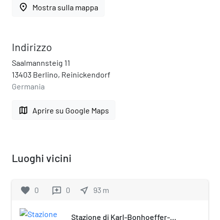
place
Mostra sulla mappa
Indirizzo
Saalmannsteig 11
13403 Berlino, Reinickendorf
Germania
map
Aprire su Google Maps
Luoghi vicini
favorite
0
0
near_me
93
m
reviews
Stazione di Karl-Bonhoeffer-