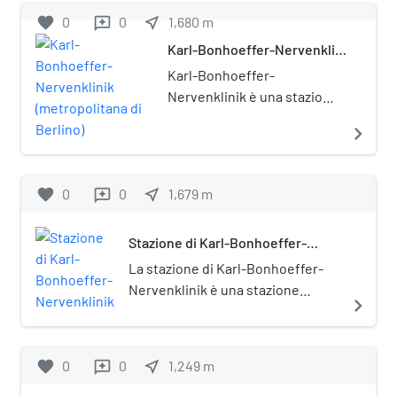
durante i lavori di
favorite
0
0
near_me
1,680
m
reviews
ampliamento della linea 6.
Karl-Bonhoeffer-Nervenklinik
Il suolo per la massicciata
(metropolitana di Berlino)
su cui la stazione è stata
Karl-Bonhoeffer-
costruita fu ricavato dagli
Nervenklinik è una stazione
scavi effettuati per la linea
della metropolitana di
navigate_next
U9, che venne costruita in
Berlino, sulla linea U8.
parallelo. È posta sotto
tutela monumentale
favorite
0
0
near_me
1,679
m
reviews
(Denkmalschutz).
Stazione di Karl-Bonhoeffer-
Nervenklinik
La stazione di Karl-Bonhoeffer-
Nervenklinik è una stazione
navigate_next
ferroviaria di Berlino, sita nel
quartiere di Reinickendorf. È
posta sotto tutela monumentale
favorite
0
0
near_me
1,249
m
reviews
(Denkmalschutz).