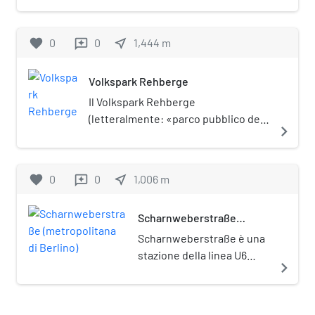
edilizio. In considerazione della sua
linea U6.
importanza storica e architettonica,
favorite
0
0
near_me
1,444
m
reviews
il complesso è posto sotto tutela
monumentale (Denkmalschutz).
Volkspark Rehberge
Il Volkspark Rehberge
(letteralmente: «parco pubblico dei
navigate_next
monti dei caprioli») è un parco di
Berlino, posto nel quartiere del
Wedding. È posto sotto tutela
favorite
0
0
near_me
1,006
m
reviews
monumentale (Denkmalschutz).
Scharnweberstraße
(metropolitana di Berlino)
Scharnweberstraße è una
stazione della linea U6
navigate_next
della metropolitana di
Berlino. Fu costruita nel
1958 da B. Grimmek,