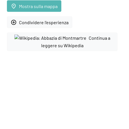
place
Mostra sulla mappa
add_circle_outline
Condividere l'esperienza
Continua a
leggere su Wikipedia