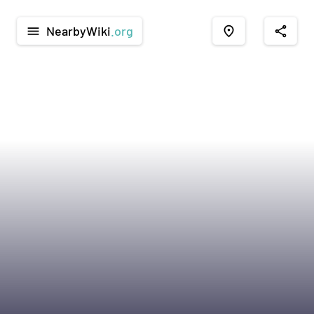
NearbyWiki
.org
menu
place
share