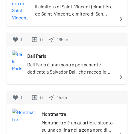
Il cimitero di Saint-Vincent (cimetière
de Saint-Vincent, cimitero di San
navigate_next
Vincenzo) è un cimitero parigino
situato in rue Lucien-Gaulard, nel 18º
arrondissement. Venne aperto il 5
favorite
0
0
near_me
165
m
reviews
gennaio 1831. Si tratta di uno dei tre
cimiteri siti nel quartiere di
Dalí Paris
Montmartre, insieme al cimitero del
Calvaire ed il cimitero di Montmartre.
Dalí Paris è una mostra permanente
dedicata a Salvador Dalí, che raccoglie
navigate_next
sculture e incisioni dell'artista: la mostra
è ubicata nei pressi di Place du Tertre, nel
quartiere di Montmartre a Parigi.
favorite
0
0
near_me
143
m
reviews
Montmartre
Montmartre è un quartiere situato
su una collina nella zona nord di