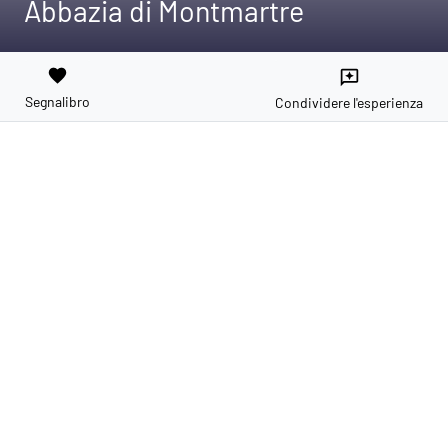
Abbazia di Montmartre
favorite
reviews
Segnalibro
Condividere l'esperienza