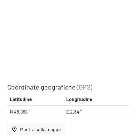
Coordinate geografiche
(GPS)
Latitudine
Longitudine
N 48.888 °
E 2.34 °
place
Mostra sulla mappa