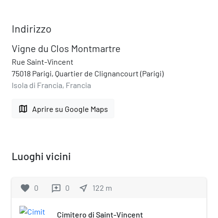
Indirizzo
Vigne du Clos Montmartre
Rue Saint-Vincent
75018 Parigi, Quartier de Clignancourt (Parigi)
Isola di Francia, Francia
map
Aprire su Google Maps
Luoghi vicini
favorite
0
0
near_me
122
m
reviews
Cimitero di Saint-Vincent