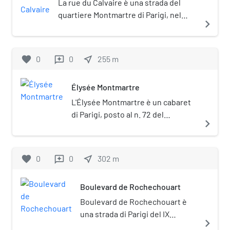
La rue du Calvaire è una strada del
quartiere Montmartre di Parigi, nel
navigate_next
XVIII arrondissement. Si tratta di una
scalinata lunga circa 40 metri
piuttosto ripida, che collega la famosa
favorite
0
0
near_me
255
m
reviews
Place du Tertre, la pittoresca piazza
degli artisti, alla più bassa Rue
Élysée Montmartre
Gabrielle.
L'Élysée Montmartre è un cabaret
di Parigi, posto al n. 72 del
navigate_next
boulevard de Rochechouart.
Aperto nel 1807, subì un rovinoso
incendio nel 2011 e venne riaperto
favorite
0
0
near_me
302
m
reviews
nel 2016, con una capacità di 1380
persone. La più vicina fermata
Boulevard de Rochechouart
della metropolitana è la stazione di
Anvers.
Boulevard de Rochechouart è
una strada di Parigi del IX
navigate_next
arrondissement che collega il