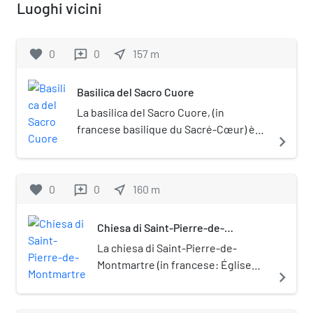
Luoghi vicini
favorite
0
0
near_me
157
m
reviews
Basilica del Sacro Cuore
La basilica del Sacro Cuore, (in
francese basilique du Sacré-Cœur) è
navigate_next
un luogo di culto cattolico di Parigi, in
Francia, situato sulla sommità della
collina di Montmartre. Papa Benedetto
favorite
0
0
near_me
160
m
reviews
XV l’ha elevata al rango di Basilica
minore nel 1919. La sua pietra calcarea
Chiesa di Saint-Pierre-de-
ha inoltre la caratteristica di non
Montmartre
trattenere polvere e smog, così dopo
La chiesa di Saint-Pierre-de-
ogni pioggia il "Sacré-Cœur" risulta
Montmartre (in francese: Église
navigate_next
ancora più splendente.
Saint-Pierre de Montmartre) è un
luogo di culto cattolico del XVIII