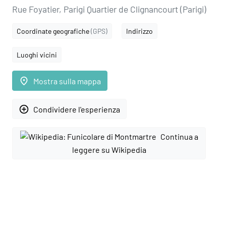
Rue Foyatier, Parigi Quartier de Clignancourt (Parigi)
Coordinate geografiche
(GPS)
Indirizzo
Luoghi vicini
place
Mostra sulla mappa
add_circle_outline
Condividere l'esperienza
Continua a
leggere su Wikipedia