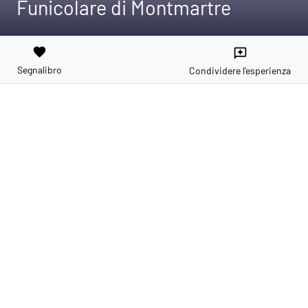
Funicolare di Montmartre
favorite
reviews
Segnalibro
Condividere l'esperienza