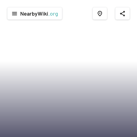
NearbyWiki
.org
menu
place
share