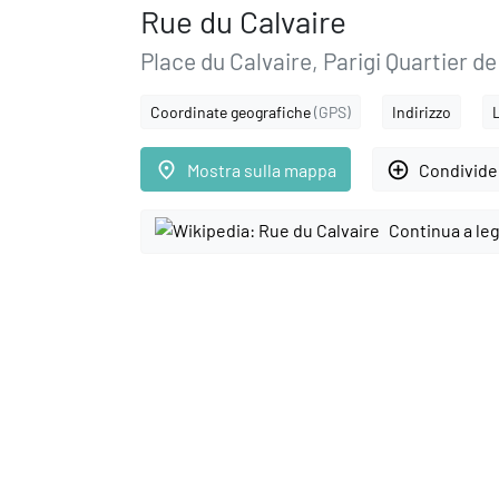
Rue du Calvaire
Place du Calvaire, Parigi Quartier de
Coordinate geografiche
(GPS)
Indirizzo
place
add_circle_outline
Mostra sulla mappa
Condivider
Continua a le