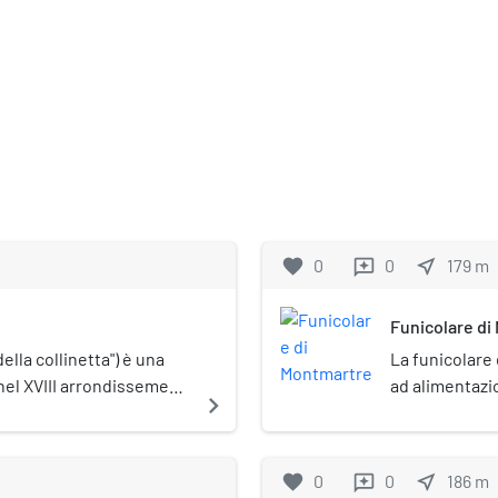
favorite
0
0
near_me
179
m
reviews
Funicolare di
ella collinetta") è una
La funicolare
 nel XVIII arrondissement
ad alimentazio
navigate_next
re.
Parigi, in Fra
che consenton
Montmartre all
favorite
0
0
near_me
186
m
reviews
evitando di pe