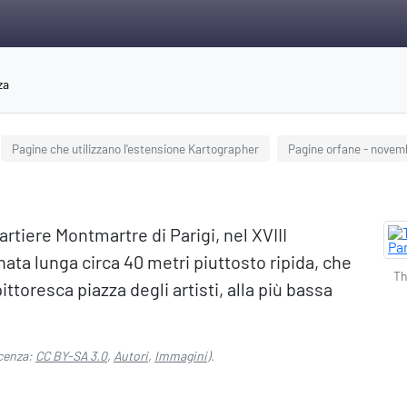
za
Pagine che utilizzano l'estensione Kartographer
Pagine orfane - novem
artiere Montmartre di Parigi, nel XVIII
nata lunga circa 40 metri piuttosto ripida, che
Th
ittoresca piazza degli artisti, alla più bassa
cenza:
CC BY-SA 3.0
,
Autori
,
Immagini
).