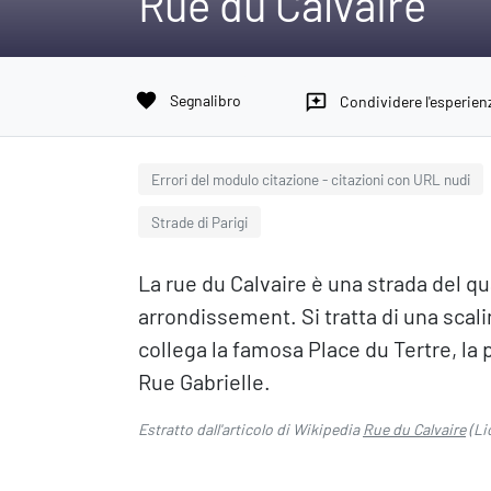
Rue du Calvaire
favorite
Segnalibro
reviews
Condividere l'esperien
Errori del modulo citazione - citazioni con URL nudi
Strade di Parigi
La rue du Calvaire è una strada del qu
arrondissement. Si tratta di una scali
collega la famosa Place du Tertre, la p
Rue Gabrielle.
Estratto dall'articolo di Wikipedia
Rue du Calvaire
(Li