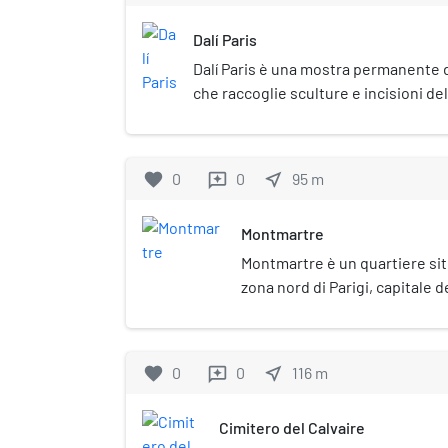
Dalí Paris
Dalí Paris è una mostra permanente d
che raccoglie sculture e incisioni dell
ubicata nei pressi di Place du Tertre,
Montmartre a Parigi.
favorite
0
0
near_me
95
m
reviews
Montmartre
Montmartre è un quartiere sit
zona nord di Parigi, capitale de
rappresenta il punto più alto, a
arrondissement, sulla rive dro
basilica del Sacro Cuore post
favorite
0
0
near_me
116
m
reviews
essere stato il centro della 
la Belle Époque, rappresentand
Cimitero del Calvaire
convenzionale di artisti, scritt