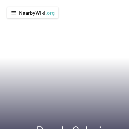
NearbyWiki
.org
menu