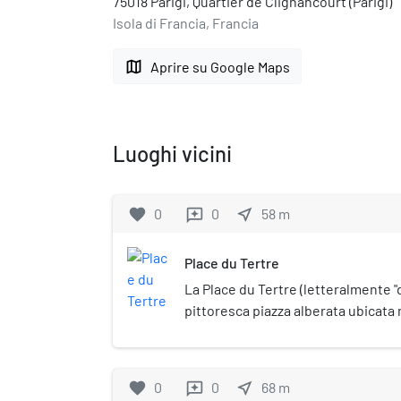
75018 Parigi, Quartier de Clignancourt (Parigi)
Isola di Francia, Francia
map
Aprire su Google Maps
Luoghi vicini
favorite
0
0
near_me
58
m
reviews
Place du Tertre
La Place du Tertre (letteralmente "d
pittoresca piazza alberata ubicata
di Parigi, nel quartiere di Montmart
favorite
0
0
near_me
68
m
reviews