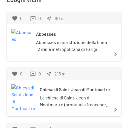
favorite
0
0
near_me
191
m
reviews
Abbesses
Abbesses è una stazione della linea
12 della metropolitana di Parigi.
navigate_next
favorite
0
0
near_me
215
m
reviews
Chiesa di Saint-Jean di Montmartre
La chiesa di Saint-Jean di
Montmartre (pronuncia francese:
navigate_next
[sɛʒɑ d(ə) mɔ.maʁtʁ]) è una chiesa
parrocchiale cattolica situata al 19
rue des Abbesses nel 18 °