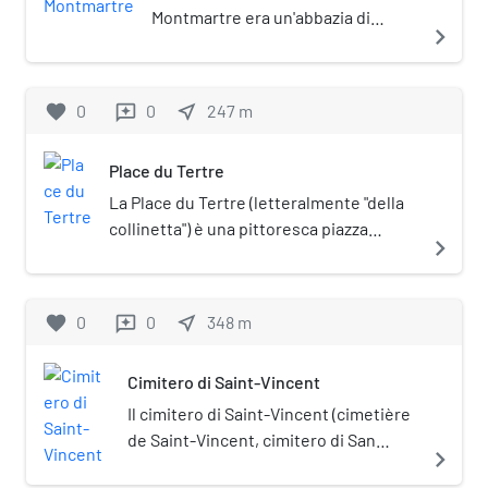
Montmartre era un'abbazia di
navigate_next
monache benedettine fondata dal
re Luigi VI nel 1133-1134 al posto di
un priorato cluniacense sotto
favorite
0
0
near_me
247
m
reviews
Saint-Martin-des-Champs rue des
Moines a Parigi.
Place du Tertre
La Place du Tertre (letteralmente "della
collinetta") è una pittoresca piazza
navigate_next
alberata ubicata nel XVIII
arrondissement di Parigi, nel quartiere
di Montmartre.
favorite
0
0
near_me
348
m
reviews
Cimitero di Saint-Vincent
Il cimitero di Saint-Vincent (cimetière
de Saint-Vincent, cimitero di San
navigate_next
Vincenzo) è un cimitero parigino