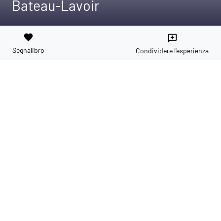
Bateau-Lavoir
favorite
reviews
Segnalibro
Condividere l'esperienza