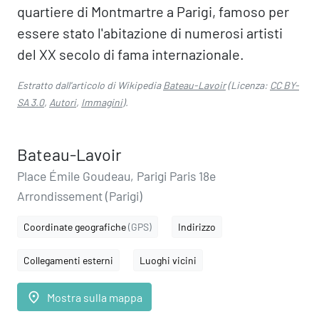
quartiere di Montmartre a Parigi, famoso per
essere stato l'abitazione di numerosi artisti
del XX secolo di fama internazionale.
Estratto dall'articolo di Wikipedia
Bateau-Lavoir
(Licenza:
CC BY-
SA 3.0
,
Autori
,
Immagini
).
Bateau-Lavoir
Place Émile Goudeau, Parigi Paris 18e
Arrondissement (Parigi)
Coordinate geografiche
(GPS)
Indirizzo
Collegamenti esterni
Luoghi vicini
place
Mostra sulla mappa