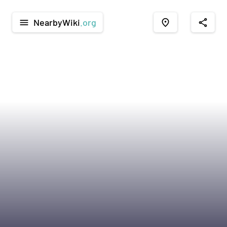
NearbyWiki
.org
menu
place
share