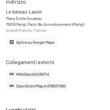
Indirizzo
Le bateau-Lavoir
Place Émile Goudeau
75018 Parigi, Paris 18e Arrondissement (Parigi)
Isola di Francia, Francia
map
Aprire su Google Maps
Collegamenti esterni
link
WikiData (Q426974)
link
OpenStreetMap (4376631789)
Luoghi vicini