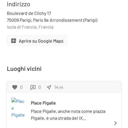
Indirizzo
Boulevard de Clichy 17
75009 Parigi, Paris 9e Arrondissement (Parigi)
Isola di Francia, Francia
map
Aprire su Google Maps
Luoghi vicini
favorite
0
0
near_me
14
m
reviews
Place Pigalle
Place Pigalle, anche nota come piazza
Pigalle, è una strada del IX
navigate_next
arrondissement.