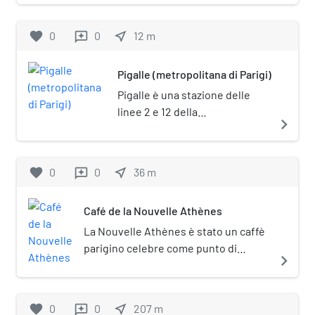
favorite
0
0
near_me
12
m
reviews
Pigalle (metropolitana di Parigi)
Pigalle è una stazione delle
linee 2 e 12 della
navigate_next
metropolitana di Parigi.
favorite
0
0
near_me
36
m
reviews
Café de la Nouvelle Athènes
La Nouvelle Athènes è stato un caffè
parigino celebre come punto di
navigate_next
ritrovo culturale durante il tardo
Ottocento. Si trovava al numero 9 di
Place Pigalle, alla confluenza fra le
favorite
0
0
near_me
207
m
reviews