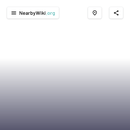
NearbyWiki
.org
menu
place
share