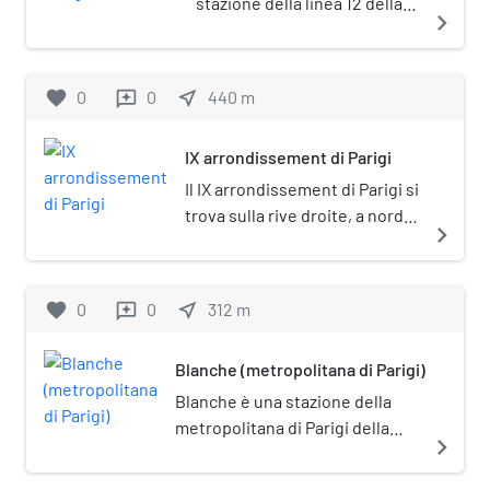
stazione della linea 12 della
edificio adibito a negozio.
navigate_next
demolizione che non fu risolto fino
metropolitana di Parigi.
al 1902, quando la costruzione fu
ripresa. C'è una visita guidata della
favorite
0
0
near_me
440
m
reviews
chiesa ogni quarta domenica del
mese alle 16:00.
IX arrondissement di Parigi
Il IX arrondissement di Parigi si
trova sulla rive droite, a nord
navigate_next
del centro cittadino.
favorite
0
0
near_me
312
m
reviews
Blanche (metropolitana di Parigi)
Blanche è una stazione della
metropolitana di Parigi della
navigate_next
linea 2. La stazione prende il
nome da Place Blanche, che