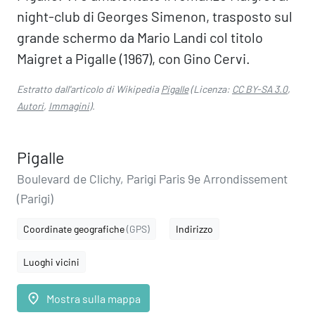
night-club di Georges Simenon, trasposto sul
grande schermo da Mario Landi col titolo
Maigret a Pigalle (1967), con Gino Cervi.
Estratto dall'articolo di Wikipedia
Pigalle
(Licenza:
CC BY-SA 3.0
,
Autori
,
Immagini
).
Pigalle
Boulevard de Clichy, Parigi Paris 9e Arrondissement
(Parigi)
Coordinate geografiche
(GPS)
Indirizzo
Luoghi vicini
place
Mostra sulla mappa