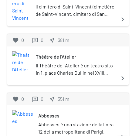
Il cimitero di Saint-Vincent (cimetière
de Saint-Vincent, cimitero di San
navigate_next
Vincenzo) è un cimitero parigino
situato in rue Lucien-Gaulard, nel 18º
arrondissement. Venne aperto il 5
favorite
0
0
near_me
381
m
reviews
gennaio 1831. Si tratta di uno dei tre
cimiteri siti nel quartiere di
Théâtre de l'Atelier
Montmartre, insieme al cimitero del
Calvaire ed il cimitero di Montmartre.
Il Théâtre de l'Atelier è un teatro sito
in 1, place Charles Dullin nel XVIII
navigate_next
arrondissement di Parigi.
favorite
0
0
near_me
351
m
reviews
Abbesses
Abbesses è una stazione della linea
12 della metropolitana di Parigi.