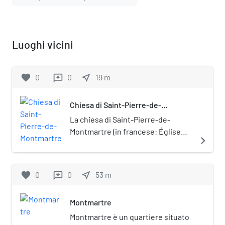
Luoghi vicini
favorite
0
0
near_me
19
m
reviews
Chiesa di Saint-Pierre-de-
Montmartre
La chiesa di Saint-Pierre-de-
Montmartre (in francese: Église
navigate_next
Saint-Pierre de Montmartre) è un
luogo di culto cattolico del XVIII
arrondissement di Parigi, situato
favorite
0
0
near_me
53
m
reviews
sulla collina di Montmartre a poca
distanza dalla basilica del Sacro
Montmartre
Cuore. È sede dell'omonima
parrocchia, retta dal clero
Montmartre è un quartiere situato