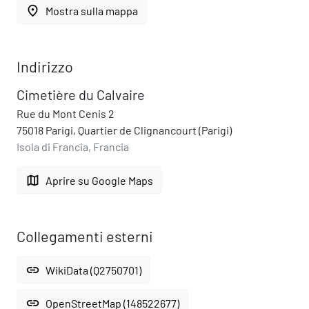
place
Mostra sulla mappa
Indirizzo
Cimetière du Calvaire
Rue du Mont Cenis 2
75018 Parigi, Quartier de Clignancourt (Parigi)
Isola di Francia, Francia
map
Aprire su Google Maps
Collegamenti esterni
link
WikiData (Q2750701)
link
OpenStreetMap (148522677)