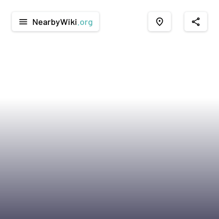
NearbyWiki
.org
menu
place
share