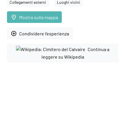
Collegamenti esterni
Luoghi vicini
place
Mostra sulla mappa
add_circle_outline
Condividere l'esperienza
Continua a
leggere su Wikipedia