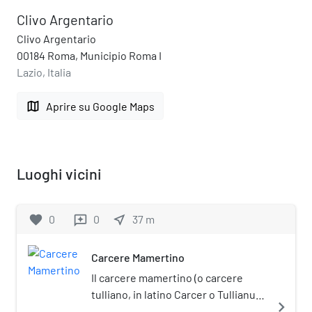
Clivo Argentario
Clivo Argentario
00184 Roma, Municipio Roma I
Lazio, Italia
map
Aprire su Google Maps
Luoghi vicini
favorite
0
0
near_me
37
m
reviews
Carcere Mamertino
Il carcere mamertino (o carcere
tulliano, in latino Carcer o Tullianum)
navigate_next
è il più antico carcere di Roma, e si