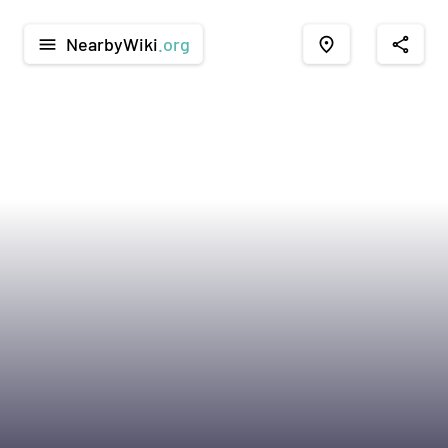
NearbyWiki
.org
menu
place
share