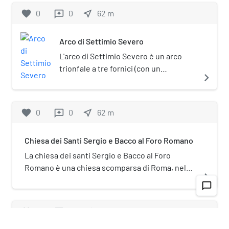
tra il tempio di Saturno e il tempio dei
favorite
0
0
near_me
62
m
reviews
Càstori. Ai suoi lati passano le due
strade più importanti del Foro nella
Arco di Settimio Severo
direzione che va verso il Tevere: il
Vicus Iugarius (a ovest) e il Vicus
L'arco di Settimio Severo è un arco
Tuscus (a est).
trionfale a tre fornici (con un
navigate_next
passaggio centrale affiancato da due
passaggi laterali più piccoli), situato a
Roma, all'angolo nord-ovest del Foro
favorite
0
0
near_me
62
m
reviews
Romano e sorge su uno zoccolo in
travertino, in origine accessibile solo
Chiesa dei Santi Sergio e Bacco al Foro Romano
per mezzo di scale.
La chiesa dei santi Sergio e Bacco al Foro
Romano è una chiesa scomparsa di Roma, nel
navigate_next
rione Campitelli, all'interno del Foro Romano.
chat_bubble_outline
favorite
0
0
near_me
64
m
reviews