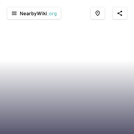
NearbyWiki
.org
menu
place
share