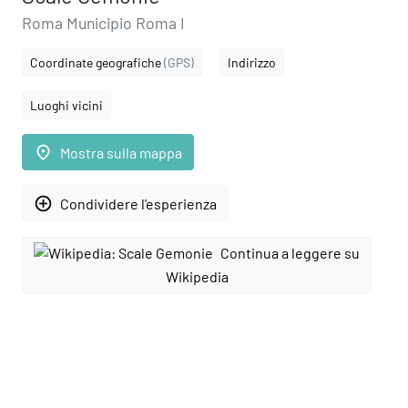
Roma Municipio Roma I
Coordinate geografiche
(GPS)
Indirizzo
Luoghi vicini
place
Mostra sulla mappa
add_circle_outline
Condividere l'esperienza
Continua a leggere su
Wikipedia