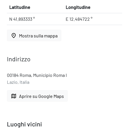
Latitudine
Longitudine
N 41.893333 °
E 12.484722 °
place
Mostra sulla mappa
Indirizzo
00184 Roma, Municipio Roma I
Lazio, Italia
map
Aprire su Google Maps
Luoghi vicini