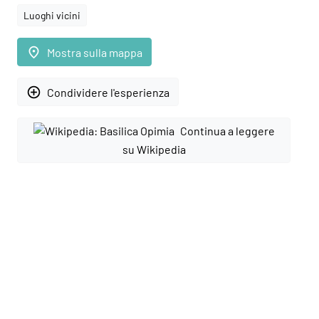
Luoghi vicini
place
Mostra sulla mappa
add_circle_outline
Condividere l'esperienza
Continua a leggere
su Wikipedia