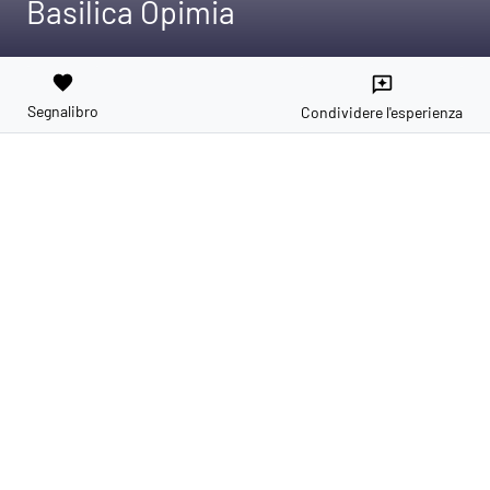
Basilica Opimia
favorite
reviews
Segnalibro
Condividere l'esperienza