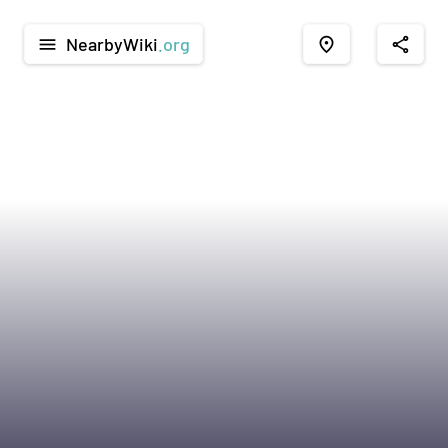
NearbyWiki
.org
menu
place
share