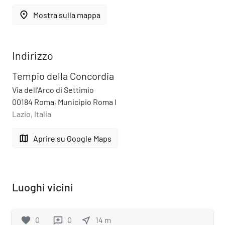
place
Mostra sulla mappa
Indirizzo
Tempio della Concordia
Via dell'Arco di Settimio
00184 Roma, Municipio Roma I
Lazio, Italia
map
Aprire su Google Maps
Luoghi vicini
favorite
0
0
near_me
14
m
reviews