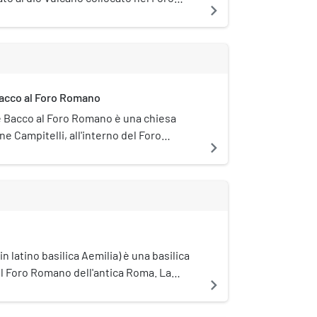
navigate_next
 Comitium, nell'area Volcani, un'area
di del Campidoglio situata nell'angolo
e del Foro Romano. Nel santuario si
 dedicata al dio e un fuoco perenne.
Bacco al Foro Romano
 e Bacco al Foro Romano è una chiesa
e Campitelli, all'interno del Foro
navigate_next
(in latino basilica Aemilia) è una basilica
nel Foro Romano dell'antica Roma. La
navigate_next
pervenutaci solo in forma di rovine, è
suta dell'epoca repubblicana a Roma,