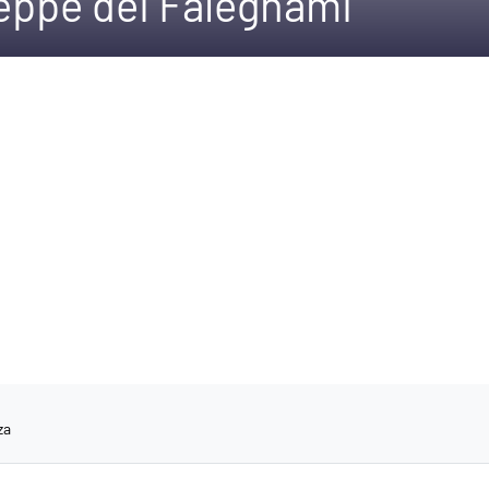
seppe dei Falegnami
za