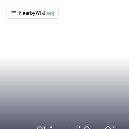
NearbyWiki
.org
menu