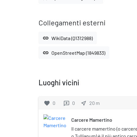
Collegamenti esterni
link
WikiData (Q1312988)
link
OpenStreetMap (1849833)
Luoghi vicini
favorite
0
0
near_me
20
m
reviews
Carcere Mamertino
Il carcere mamertino (o carcere 
o Tullianum) è il più antico car