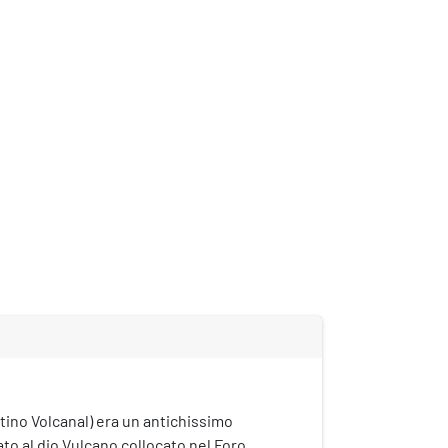
latino Volcanal) era un antichissimo
to al dio Vulcano collocato nel Foro