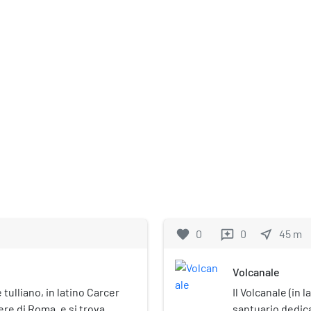
favorite
0
0
near_me
45
m
reviews
Volcanale
tulliano, in latino Carcer
Il Volcanale (in 
cere di Roma, e si trova
santuario dedica