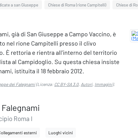
dicate a san Giuseppe
Chiese di Roma (rione Campitelli)
Chiese di R
ami, già di San Giuseppe a Campo Vaccino, è
to nel rione Campitelli presso il clivo
 È rettoria e rientra all'interno del territorio
ista al Campidoglio. Su questa chiesa insiste
mi, istituita il 18 febbraio 2012.
eppe dei Falegnami
(Licenza:
CC BY-SA 3.0
,
Autori
,
Immagini
).
i Falegnami
cipio Roma I
Collegamenti esterni
Luoghi vicini