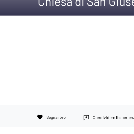
Chiesa di San Giu
favorite
Segnalibro
reviews
Condividere l'esperien