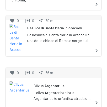
navigate_next
favorite
0
0
near_me
50
m
reviews
Basilica di Santa Maria in Aracoeli
La basilica di Santa Maria in Aracoeli è
una delle chiese di Roma e sorge sul
colle del Campidoglio. La chiesa, il cui
navigate_next
nome originario era Santa Maria in
Capitolio, faceva parte del complesso
di edifici del monastero che si era
insediato sul colle capitolino mentre il
favorite
0
0
near_me
56
m
reviews
resto delle costruzioni romane
antiche andavano in rovina.
Clivus Argentarius
Il clivo Argentario (clivus
Argentarius) è un'antica strada di
navigate_next
Roma che correva a mezza costa