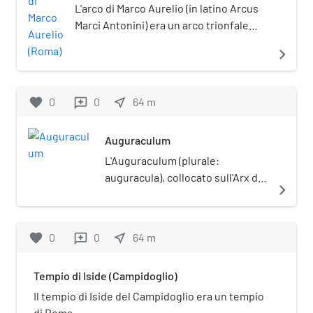
L'arco di Marco Aurelio (in latino Arcus
Marci Antonini) era un arco trionfale
romano ubicato a Roma, probabilmente
navigate_next
nella regione del Campo Marzio, nei
pressi dell'attuale Piazza Colonna e
della Colonna di Marco Aurelio.
favorite
0
0
near_me
64
m
reviews
Auguraculum
L'Auguraculum (plurale:
auguracula), collocato sull'Arx del
navigate_next
Campidoglio, era il principale
templum di Roma.
favorite
0
0
near_me
64
m
reviews
Tempio di Iside (Campidoglio)
Il tempio di Iside del Campidoglio era un tempio
di Roma.