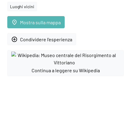
Luoghi vicini
place
Mostra sulla mappa
add_circle_outline
Condividere l'esperienza
Continua a leggere su Wikipedia