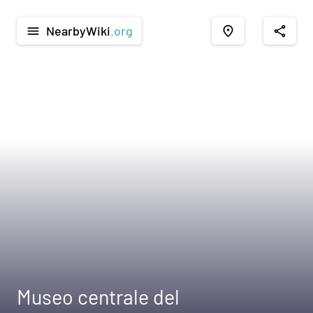
NearbyWiki
.org
menu
place
share
Museo centrale del