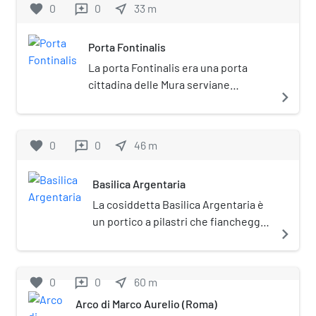
favorite
0
0
near_me
33
m
reviews
Porta Fontinalis
La porta Fontinalis era una porta
cittadina delle Mura serviane
navigate_next
nell'antica Roma.
favorite
0
0
near_me
46
m
reviews
Basilica Argentaria
La cosiddetta Basilica Argentaria è
un portico a pilastri che fiancheggia
navigate_next
il tempio di Venere Genitrice nel
Foro di Cesare a Roma. Il nome è
citato solo in fonti tarde, di epoca
favorite
0
0
near_me
60
m
reviews
costantiniana.
Arco di Marco Aurelio (Roma)