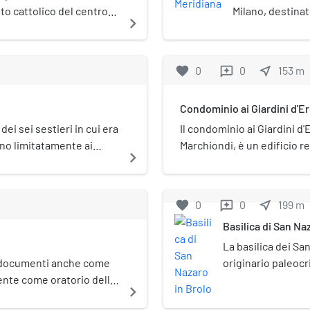
lto cattolico del centro
Milano, destinat
navigate_next
monima via. Risalente
centro storico, i
che paleocristiane di
poche opere rea
VII secolo ad opera di
Finetti.
favorite
0
0
near_me
153
m
reviews
do completamente
e hanno dato l'aspetto
Condominio ai Giardini d'E
dei sei sestieri in cui era
Il condominio ai Giardini d'
ano limitatamente ai
Marchiondi, è un edificio re
navigate_next
o, che è delimitato dalla
Milano.
racciato delle mura
hia costituiva
favorite
0
0
near_me
199
m
reviews
ivo. Prende il nome
Basilica di San Na
le.
La basilica dei Sa
ei documenti anche come
originario paleocr
ente come oratorio della
comunemente detta
navigate_next
. Situata nel vicolo Santa
delle più antiche c