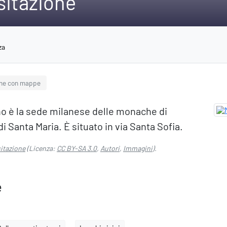
sitazione
za
ne con mappe
ano è la sede milanese delle monache di
di Santa Maria. È situato in via Santa Sofia.
sitazione
(Licenza:
CC BY-SA 3.0
,
Autori
,
Immagini
).
e