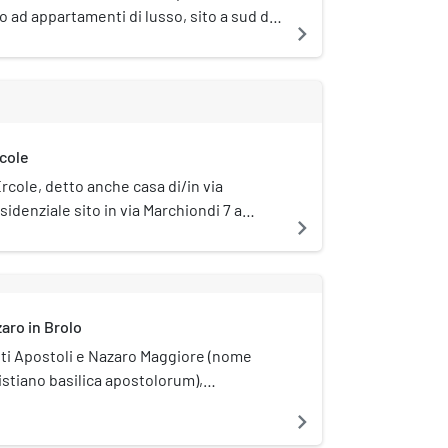
o ad appartamenti di lusso, sito a sud del
navigate_next
n via Marchiondi al civico 3. È una delle
lizzate su progetto di Giuseppe de
rcole
Ercole, detto anche casa di/in via
sidenziale sito in via Marchiondi 7 a
navigate_next
zaro in Brolo
nti Apostoli e Nazaro Maggiore (nome
istiano basilica apostolorum),
 basilica di San Nazaro in Brolo, è una
navigate_next
hiese di Milano, situata in piazza San