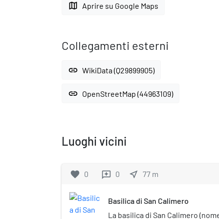
map
Aprire su Google Maps
Collegamenti esterni
link
WikiData (Q29899905)
link
OpenStreetMap (44963109)
Luoghi vicini
favorite
0
0
near_me
77
m
reviews
Basilica di San Calimero
La basilica di San Calimero (nome