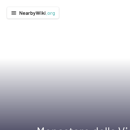
NearbyWiki
.org
menu