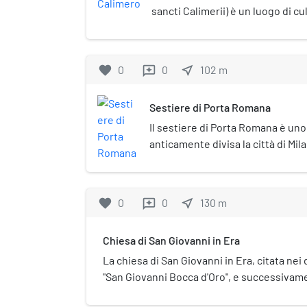
sancti Calimerii) è un luogo di cu
storico di Milano, situato nell'o
almeno al 490, è una delle basili
Milano. Ha subito modifiche nel X
favorite
0
0
near_me
102
m
reviews
Francesco Maria Richini venen
restaurata nel 1882, lavori che l
Sestiere di Porta Romana
attuale.
Il sestiere di Porta Romana è uno 
anticamente divisa la città di Mil
confini del moderno centro storic
Cerchia dei Navigli, ovvero dal t
medievali di Milano, di cui la Cerc
favorite
0
0
near_me
130
m
reviews
originariamente il fossato difens
dall'antica Porta Romana medieva
Chiesa di San Giovanni in Era
La chiesa di San Giovanni in Era, citata n
"San Giovanni Bocca d'Oro", e successivam
Santissima Trinità, era una chiesa di Milano