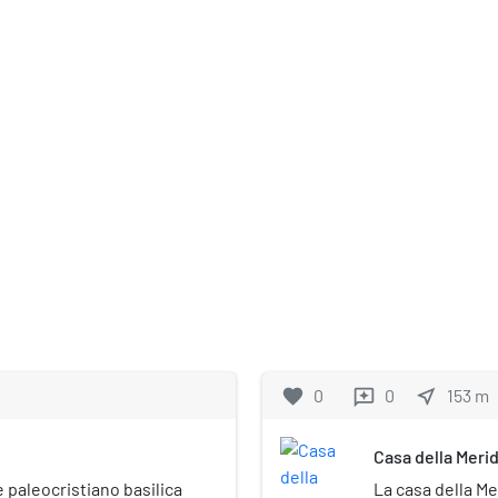
favorite
0
0
near_me
153
m
reviews
Casa della Meri
 paleocristiano basilica
La casa della Me