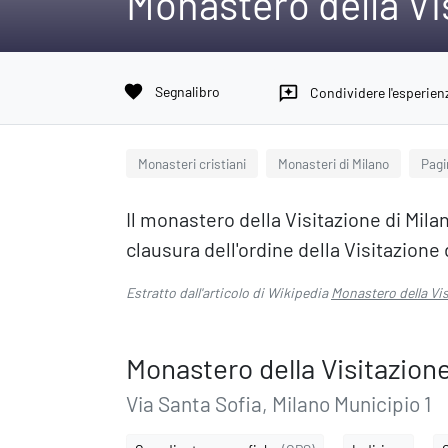
Monastero della Vi
favorite
Segnalibro
reviews
Condividere l'esperien
Monasteri cristiani
Monasteri di Milano
Pagi
Il monastero della Visitazione di Mil
clausura dell'ordine della Visitazione 
Estratto dall'articolo di Wikipedia
Monastero della Vi
Monastero della Visitazion
Via Santa Sofia, Milano Municipio 1