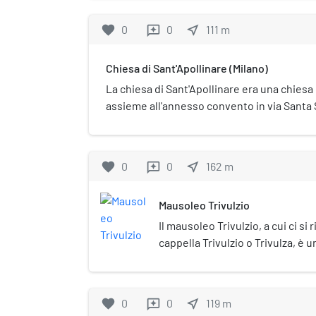
Caterina, di fianco alla chiesa di San Nazar
nel 1781.
favorite
0
0
near_me
111
m
reviews
Chiesa di Sant'Apollinare (Milano)
La chiesa di Sant'Apollinare era una chiesa 
assieme all'annesso convento in via Santa 
sconsacrato nel 1782 ed adibito a caserma.
favorite
0
0
near_me
162
m
reviews
Mausoleo Trivulzio
Il mausoleo Trivulzio, a cui ci s
cappella Trivulzio o Trivulza, 
cappella dedicata alla Beata Verg
Bramantino nel complesso della 
Brolo a Milano. La costruzione fu
favorite
0
0
near_me
119
m
reviews
volere di Gian Giacomo Trivulzio