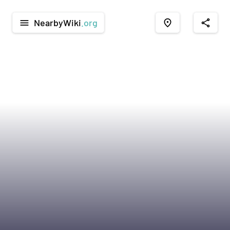
NearbyWiki
.org
menu
place
share