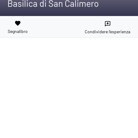
Basilica di San Calimero
favorite
reviews
Segnalibro
Condividere l'esperienza