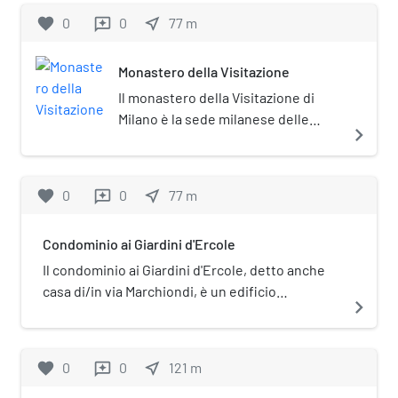
civico 3. È una delle poche opere
favorite
0
0
near_me
77
m
reviews
realizzate su progetto di Giuseppe
de Finetti.
Monastero della Visitazione
Il monastero della Visitazione di
Milano è la sede milanese delle
navigate_next
monache di clausura dell'ordine
della Visitazione di Santa Maria. È
situato in via Santa Sofia.
favorite
0
0
near_me
77
m
reviews
Condominio ai Giardini d'Ercole
Il condominio ai Giardini d'Ercole, detto anche
casa di/in via Marchiondi, è un edificio
navigate_next
residenziale sito in via Marchiondi 7 a Milano.
favorite
0
0
near_me
121
m
reviews