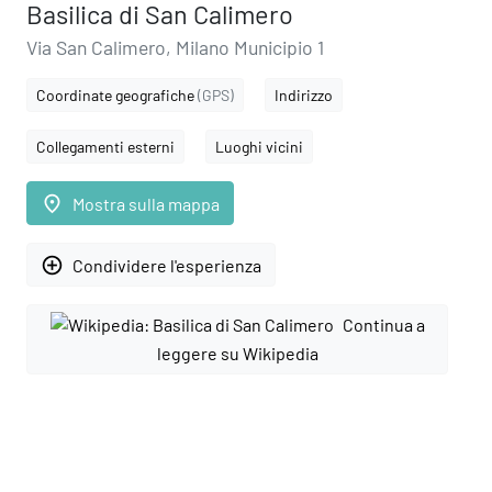
Basilica di San Calimero
Via San Calimero, Milano Municipio 1
Coordinate geografiche
(GPS)
Indirizzo
Collegamenti esterni
Luoghi vicini
place
Mostra sulla mappa
add_circle_outline
Condividere l'esperienza
Continua a
leggere su Wikipedia