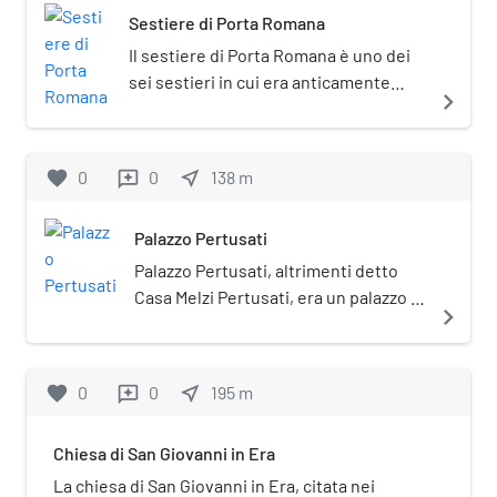
Sestiere di Porta Romana
Il sestiere di Porta Romana è uno dei
sei sestieri in cui era anticamente
navigate_next
divisa la città di Milano limitatamente
ai confini del moderno centro storico,
che è delimitato dalla Cerchia dei
favorite
0
0
near_me
138
m
reviews
Navigli, ovvero dal tracciato delle
mura medievali di Milano, di cui la
Palazzo Pertusati
Cerchia costituiva originariamente il
fossato difensivo. Prende il nome
Palazzo Pertusati, altrimenti detto
dall'antica Porta Romana medievale.
Casa Melzi Pertusati, era un palazzo di
navigate_next
Milano costruito intorno al XVII
secolo. Vi viveva la famiglia Pertusati
almeno dal 1697: vi risiedettero Luca,
favorite
0
0
near_me
195
m
reviews
Carlo, che vi manteneva al suo
interno la propria biblioteca, e
Chiesa di San Giovanni in Era
Francesco, che vi possedeva una
piccola tipografia: venne descritto
La chiesa di San Giovanni in Era, citata nei