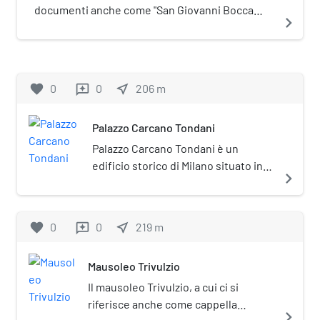
dai contemporanei come uno dei
documenti anche come "San Giovanni Bocca
navigate_next
palazzi più pregevoli della propria
d'Oro", e successivamente come oratorio della
contrada, quella della Spiga.
Santissima Trinità, era una chiesa di Milano.
Situata nel vicolo Santa Caterina, di fianco alla
chiesa di San Nazaro in Brolo, fu sconsacrata nel
favorite
0
0
near_me
206
m
reviews
1781.
Palazzo Carcano Tondani
Palazzo Carcano Tondani è un
edificio storico di Milano situato in
navigate_next
via Francesco Sforza al civico 39.
favorite
0
0
near_me
219
m
reviews
Mausoleo Trivulzio
Il mausoleo Trivulzio, a cui ci si
riferisce anche come cappella
navigate_next