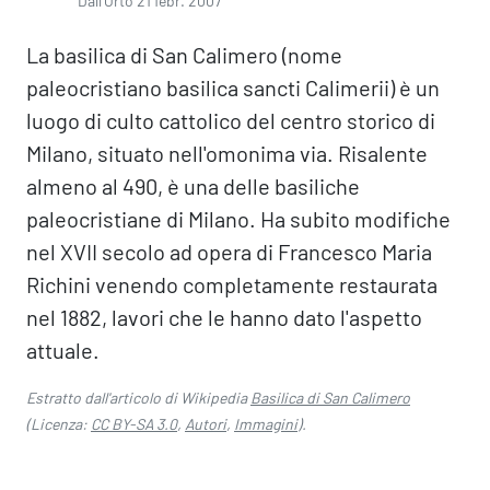
Dall'Orto 21 febr. 2007
La basilica di San Calimero (nome
paleocristiano basilica sancti Calimerii) è un
luogo di culto cattolico del centro storico di
Milano, situato nell'omonima via. Risalente
almeno al 490, è una delle basiliche
paleocristiane di Milano. Ha subito modifiche
nel XVII secolo ad opera di Francesco Maria
Richini venendo completamente restaurata
nel 1882, lavori che le hanno dato l'aspetto
attuale.
Estratto dall'articolo di Wikipedia
Basilica di San Calimero
(Licenza:
CC BY-SA 3.0
,
Autori
,
Immagini
).