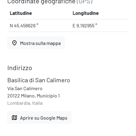
Coordinate geografiche
(GPS)
Latitudine
Longitudine
N 45.456626 °
E 9.192955 °
place
Mostra sulla mappa
Indirizzo
Basilica di San Calimero
Via San Calimero
20122 Milano, Municipio 1
Lombardia, Italia
map
Aprire su Google Maps