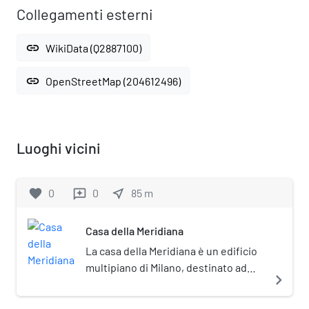
Collegamenti esterni
link
WikiData (Q2887100)
link
OpenStreetMap (204612496)
Luoghi vicini
favorite
0
0
near_me
85
m
reviews
Casa della Meridiana
La casa della Meridiana è un edificio
multipiano di Milano, destinato ad
navigate_next
appartamenti di lusso, sito a sud del
centro storico, in via Marchiondi al