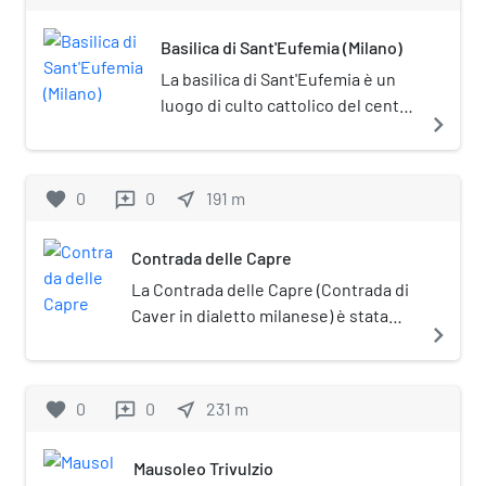
paleocristiane di Milano. Ha subito
Basilica di Sant'Eufemia (Milano)
modifiche nel XVII secolo ad opera di
Francesco Maria Richini venendo
La basilica di Sant'Eufemia è un
completamente restaurata nel 1882,
luogo di culto cattolico del centro
navigate_next
lavori che le hanno dato l'aspetto
storico di Milano situato
attuale.
nell'omonima piazza, lungo corso
Italia.
favorite
0
0
near_me
191
m
reviews
Contrada delle Capre
La Contrada delle Capre (Contrada di
Caver in dialetto milanese) è stata
navigate_next
una contrada di Milano appartenente
al sestiere di Porta Romana.
favorite
0
0
near_me
231
m
reviews
Mausoleo Trivulzio