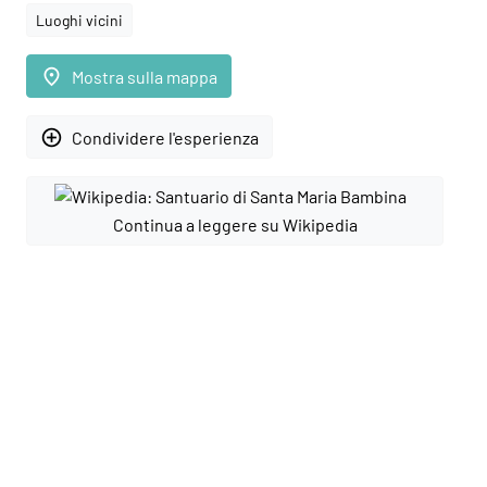
Luoghi vicini
place
Mostra sulla mappa
add_circle_outline
Condividere l'esperienza
Continua a leggere su Wikipedia