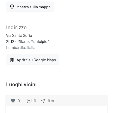
place
Mostra sulla mappa
Indirizzo
Via Santa Sofia
20122 Milano, Municipio 1
Lombardia, Italia
map
Aprire su Google Maps
Luoghi vicini
favorite
0
0
near_me
9
m
reviews