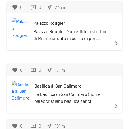
Situata nel vicolo Santa Caterina, di fianco alla
favorite
0
0
near_me
235
m
reviews
chiesa di San Nazaro in Brolo, fu sconsacrata nel
1781.
Palazzo Rougier
Palazzo Rougier è un edificio storico
di Milano situato in corso di porta
navigate_next
Romana n. 17.
favorite
0
0
near_me
171
m
reviews
Basilica di San Calimero
La basilica di San Calimero (nome
paleocristiano basilica sancti
navigate_next
Calimerii) è un luogo di culto cattolico
del centro storico di Milano, situato
nell'omonima via. Risalente almeno al
favorite
0
0
near_me
191
m
reviews
490, è una delle basiliche