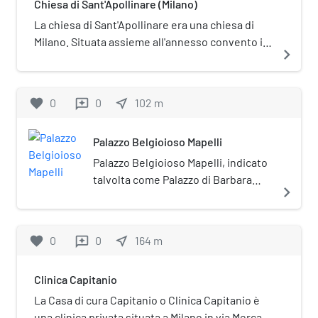
Chiesa di Sant'Apollinare (Milano)
La chiesa di Sant'Apollinare era una chiesa di
Milano. Situata assieme all'annesso convento in
navigate_next
via Santa Sofia, il complesso fu sconsacrato nel
1782 ed adibito a caserma.
favorite
0
0
near_me
102
m
reviews
Palazzo Belgioioso Mapelli
Palazzo Belgioioso Mapelli, indicato
talvolta come Palazzo di Barbara
navigate_next
Belgioioso, è un palazzo storico di
Milano situato in via Sant'Eufemia n.
2/4.
favorite
0
0
near_me
164
m
reviews
Clinica Capitanio
La Casa di cura Capitanio o Clinica Capitanio è
una clinica privata situata a Milano in via Mercalli