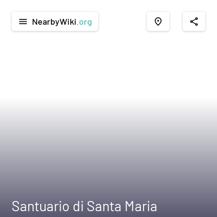
NearbyWiki
.org
menu
place
share
Santuario di Santa Maria