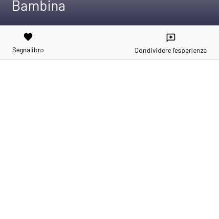
Bambina
favorite
reviews
Segnalibro
Condividere l'esperienza