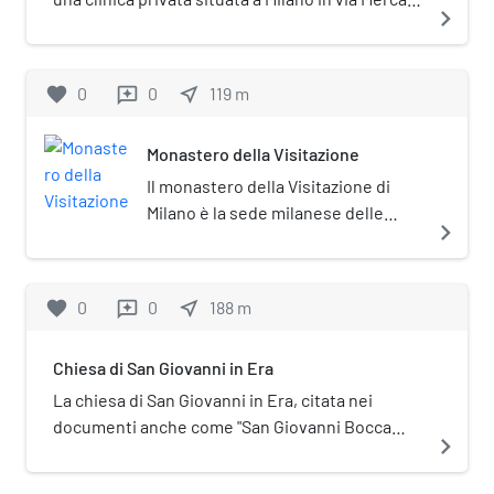
navigate_next
28.
favorite
0
0
near_me
119
m
reviews
Monastero della Visitazione
Il monastero della Visitazione di
Milano è la sede milanese delle
navigate_next
monache di clausura dell'ordine
della Visitazione di Santa Maria. È
situato in via Santa Sofia.
favorite
0
0
near_me
188
m
reviews
Chiesa di San Giovanni in Era
La chiesa di San Giovanni in Era, citata nei
documenti anche come "San Giovanni Bocca
navigate_next
d'Oro", e successivamente come oratorio della
Santissima Trinità, era una chiesa di Milano.