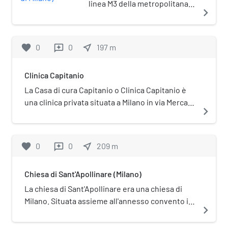
Alberto de Capitani d'Arzago, "La zona
linea M3 della metropolitana
navigate_next
di Porta Romana, dal Seveso all' "Arco
di Milano.
Romano", 1942 Mura spagnole di Milano
Via Porticata Porta Romana (Milano)
favorite
0
0
near_me
197
m
reviews
Wikimedia Commons contiene
immagini o altri file su corso di Porta
Romana Casa Corso di Porta Romana
Clinica Capitanio
111, Lombardia Beni Culturali Casa
La Casa di cura Capitanio o Clinica Capitanio è
Corso di Porta Romana 2, Lombardia
una clinica privata situata a Milano in via Mercalli
navigate_next
Beni Culturali Palazzo Annoni Corso di
28.
Porta Romana 4-6, Lombardia Beni
Culturali
favorite
0
0
near_me
209
m
reviews
Chiesa di Sant'Apollinare (Milano)
La chiesa di Sant'Apollinare era una chiesa di
Milano. Situata assieme all'annesso convento in
navigate_next
via Santa Sofia, il complesso fu sconsacrato nel
1782 ed adibito a caserma.