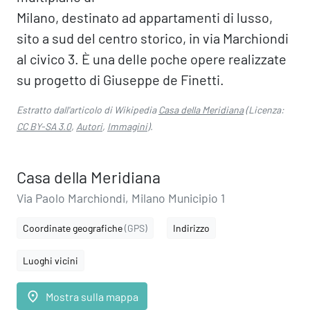
Milano, destinato ad appartamenti di lusso,
sito a sud del centro storico, in via Marchiondi
al civico 3. È una delle poche opere realizzate
su progetto di Giuseppe de Finetti.
Estratto dall'articolo di Wikipedia
Casa della Meridiana
(Licenza:
CC BY-SA 3.0
,
Autori
,
Immagini
).
Casa della Meridiana
Via Paolo Marchiondi, Milano Municipio 1
Coordinate geografiche
(GPS)
Indirizzo
Luoghi vicini
place
Mostra sulla mappa