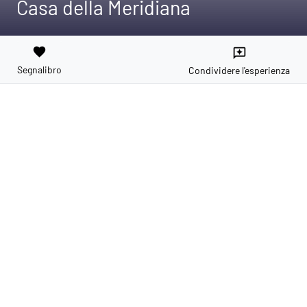
Casa della Meridiana
favorite
reviews
Segnalibro
Condividere l'esperienza