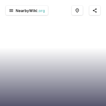
NearbyWiki
.org
menu
place
share