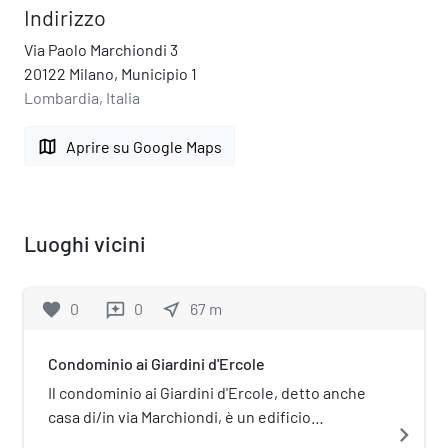
Indirizzo
Via Paolo Marchiondi 3
20122 Milano, Municipio 1
Lombardia, Italia
map
Aprire su Google Maps
Luoghi vicini
favorite
0
0
near_me
67
m
reviews
Condominio ai Giardini d'Ercole
Il condominio ai Giardini d'Ercole, detto anche
casa di/in via Marchiondi, è un edificio
navigate_next
residenziale sito in via Marchiondi 7 a Milano.