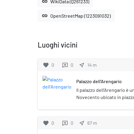
link
WikiData (Q261233)
link
OpenStreetMap (1223091032)
Luoghi vicini
favorite
0
0
near_me
14
m
reviews
Palazzo dell'Arengario
Il palazzo dell'Arengario è un
Novecento ubicato in piazz
Costituito da due costruzio
museo del Novecento.
favorite
0
0
near_me
67
m
reviews