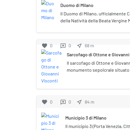
Duomo di Milano
Il Duomo di Milano, ufficialmente 
della Natività della Beata Vergine
milanese, IPA: [ˈdɔm de miˈlãː]), è 
dell'arcidiocesi di Milano e monum
Simbolo del capoluogo lombardo, 
favorite
0
0
near_me
68
m
reviews
piazza al centro della metropoli, è
Sarcofago di Ottone e Giovanni
Nascente. È la chiesa più grande d'I
Repubblica Italiana, giacché la basi
Il sarcofago di Ottone e Giovann
grande, è nel territorio della Città
monumento sepolcrale situato 
più grande considerando, invece, tu
realizzato da un anonimo Maes
la terza nel mondo per superficie, 
ospitare le spoglie di Ottone Vi
sede della parrocchia di Santa Tec
Giovanni Visconti, (1290 circa – 
Milano.
favorite
0
0
near_me
84
m
reviews
Municipio 3 di Milano
Il municipio 3 (Porta Venezia, Ci