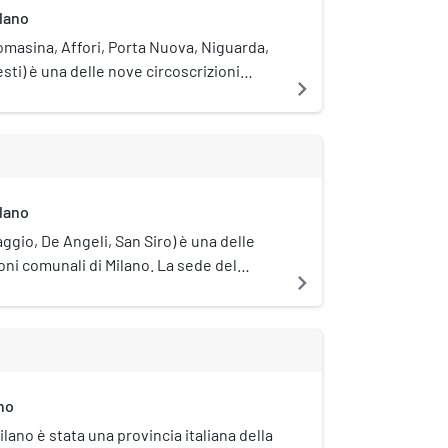
ilano
Comasina, Affori, Porta Nuova, Niguarda,
esti) è una delle nove circoscrizioni
navigate_next
o. La sede del Consiglio si trova in via
ni, 38.
ilano
aggio, De Angeli, San Siro) è una delle
oni comunali di Milano. La sede del
navigate_next
va in via Anselmo da Baggio, 55.
ano
ilano è stata una provincia italiana della