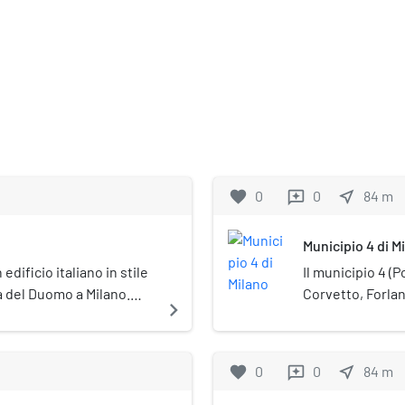
favorite
0
0
near_me
84
m
reviews
Municipio 4 di M
 edificio italiano in stile
Il municipio 4 (
a del Duomo a Milano.
Corvetto, Forla
navigate_next
ni gemelle, è sede del
delle nove circo
Consiglio si trova
favorite
0
0
near_me
84
m
reviews