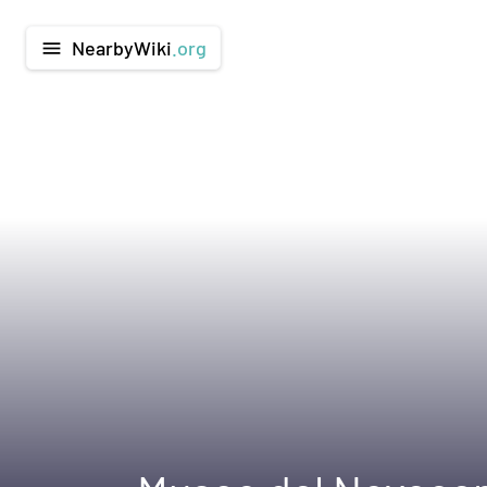
NearbyWiki
.org
menu