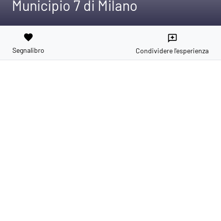
Municipio 7 di Milano
favorite
reviews
Segnalibro
Condividere l'esperienza