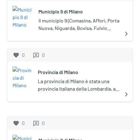
Municipio 9 di Milano
Il municipio 9 (Comasina, Affori, Porta
Nuova, Niguarda, Bovisa, Fulvio
navigate_next
Testi) è una delle nove circoscrizioni
comunali di Milano. La sede del
Consiglio si trova in via Giuseppe
favorite
0
0
reviews
Guerzoni, 38.
Provincia di Milano
La provincia di Milano è stata una
provincia italiana della Lombardia, a
navigate_next
cui dal 2015 è subentrata la città
metropolitana di Milano succedendo
in tutti i rapporti attivi e passivi.
favorite
0
0
reviews