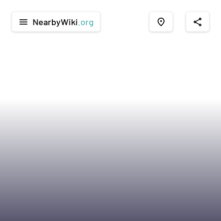
NearbyWiki
.org
menu
place
share