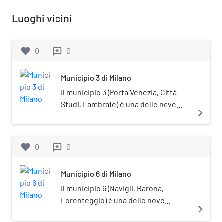
Luoghi vicini
favorite
0
0
reviews
Municipio 3 di Milano
Il municipio 3 (Porta Venezia, Città
Studi, Lambrate) è una delle nove
navigate_next
circoscrizioni comunali di Milano. La
sede del Consiglio si trova in via
Sansovino, 9.
favorite
0
0
reviews
Municipio 6 di Milano
Il municipio 6 (Navigli, Barona,
Lorenteggio) è una delle nove
navigate_next
circoscrizioni comunali di Milano. La