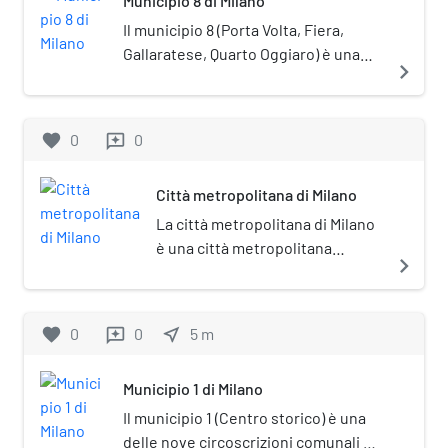
Municipio 8 di Milano
Il municipio 8 (Porta Volta, Fiera,
Gallaratese, Quarto Oggiaro) è una
navigate_next
delle nove circoscrizioni comunali di
Milano. La sede del Consiglio si trova
in via Quarenghi, 21. Il municipio 8 si
favorite
0
0
reviews
estende dal centro cittadino verso
nord-ovest.
Città metropolitana di Milano
La città metropolitana di Milano
è una città metropolitana
navigate_next
italiana della Lombardia, 11ª per
superficie territoriale preceduta
da Genova e Venezia. Prevista
favorite
0
0
near_me
5
m
reviews
per la prima volta dalla legge n.
142 sul nuovo ordinamento degli
Municipio 1 di Milano
enti locali dell'8 giugno 1990, art.
17-21, è stata definitivamente
Il municipio 1 (Centro storico) è una
istituita dalla Legge 7 aprile
delle nove circoscrizioni comunali di