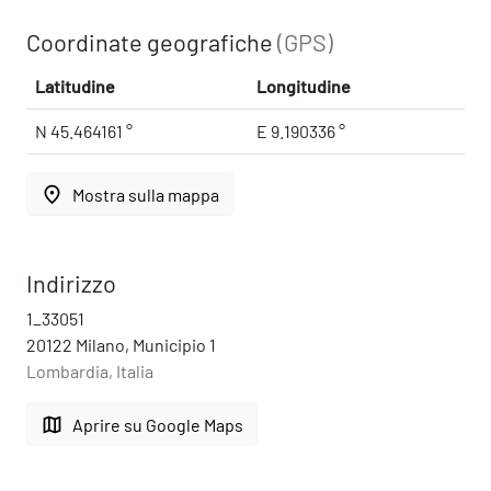
Coordinate geografiche
(GPS)
Latitudine
Longitudine
N 45.464161 °
E 9.190336 °
place
Mostra sulla mappa
Indirizzo
1_33051
20122 Milano, Municipio 1
Lombardia, Italia
map
Aprire su Google Maps