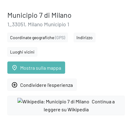
Municipio 7 di Milano
1_33051, Milano Municipio 1
Coordinate geografiche
(GPS)
Indirizzo
Luoghi vicini
place
Mostra sulla mappa
add_circle_outline
Condividere l'esperienza
Continua a
leggere su Wikipedia