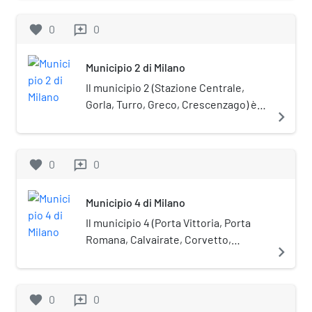
sede del Consiglio è in viale Legioni
Romane 54.
favorite
0
0
reviews
Municipio 2 di Milano
Il municipio 2 (Stazione Centrale,
Gorla, Turro, Greco, Crescenzago) è
navigate_next
una delle nove circoscrizioni
comunali di Milano. La sede del
Consiglio si trova in viale Zara, 100.
favorite
0
0
reviews
Municipio 4 di Milano
Il municipio 4 (Porta Vittoria, Porta
Romana, Calvairate, Corvetto,
navigate_next
Forlanini, Ponte Lambro, Rogoredo) è
una delle nove circoscrizioni
comunali di Milano. La sede del
favorite
0
0
reviews
Consiglio si trova in via Oglio, 18.