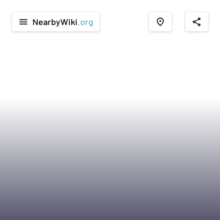
NearbyWiki
.org
menu
place
share