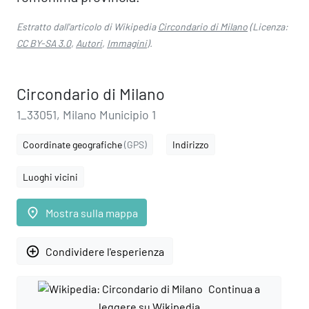
Estratto dall'articolo di Wikipedia
Circondario di Milano
(Licenza:
CC BY-SA 3.0
,
Autori
,
Immagini
).
Circondario di Milano
1_33051, Milano Municipio 1
Coordinate geografiche
(GPS)
Indirizzo
Luoghi vicini
place
Mostra sulla mappa
add_circle_outline
Condividere l'esperienza
Continua a
leggere su Wikipedia