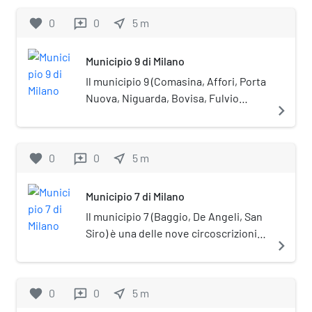
giungere a Milano intorno
Consiglio si trova in via Oglio, 18.
favorite
0
0
near_me
5
m
reviews
all'una di notte.
Municipio 9 di Milano
Il municipio 9 (Comasina, Affori, Porta
Nuova, Niguarda, Bovisa, Fulvio
navigate_next
Testi) è una delle nove circoscrizioni
comunali di Milano. La sede del
Consiglio si trova in via Giuseppe
favorite
0
0
near_me
5
m
reviews
Guerzoni, 38.
Municipio 7 di Milano
Il municipio 7 (Baggio, De Angeli, San
Siro) è una delle nove circoscrizioni
navigate_next
comunali di Milano. La sede del
Consiglio si trova in via Anselmo da
Baggio, 55.
favorite
0
0
near_me
5
m
reviews