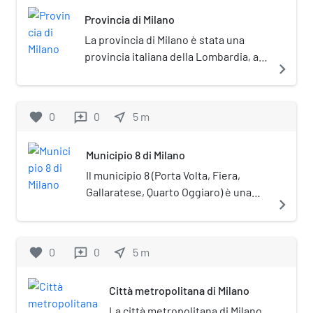
Provincia di Milano
La provincia di Milano è stata una
provincia italiana della Lombardia, a
navigate_next
cui dal 2015 è subentrata la città
metropolitana di Milano succedendo
in tutti i rapporti attivi e passivi.
favorite
0
0
near_me
5
m
reviews
Municipio 8 di Milano
Il municipio 8 (Porta Volta, Fiera,
Gallaratese, Quarto Oggiaro) è una
navigate_next
delle nove circoscrizioni comunali di
Milano. La sede del Consiglio si trova
in via Quarenghi, 21. Il municipio 8 si
favorite
0
0
near_me
5
m
reviews
estende dal centro cittadino verso
nord-ovest.
Città metropolitana di Milano
La città metropolitana di Milano