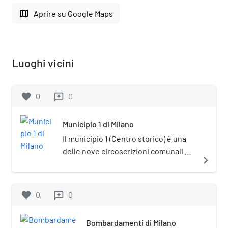
map
Aprire su Google Maps
Luoghi vicini
favorite
0
0
reviews
Municipio 1 di Milano
Il municipio 1 (Centro storico) è una
delle nove circoscrizioni comunali di
navigate_next
Milano. La sede del Consiglio si trova
in via Guglielmo Marconi, 2.
favorite
0
0
reviews
Bombardamenti di Milano