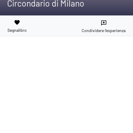
Circondario di Milano
favorite
reviews
Segnalibro
Condividere l'esperienza