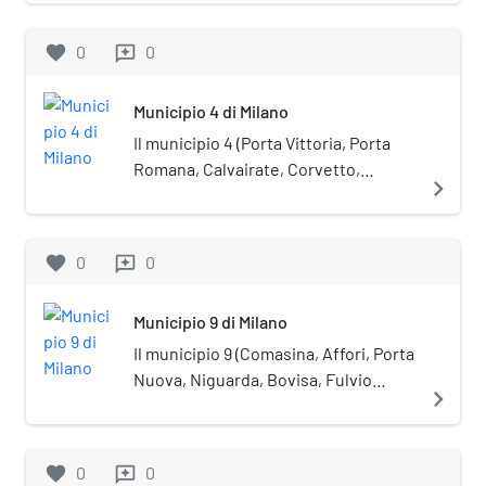
comunali di Milano. La sede del
Consiglio si trova in viale Zara, 100.
favorite
0
0
reviews
Municipio 4 di Milano
Il municipio 4 (Porta Vittoria, Porta
Romana, Calvairate, Corvetto,
navigate_next
Forlanini, Ponte Lambro, Rogoredo) è
una delle nove circoscrizioni
comunali di Milano. La sede del
favorite
0
0
reviews
Consiglio si trova in via Oglio, 18.
Municipio 9 di Milano
Il municipio 9 (Comasina, Affori, Porta
Nuova, Niguarda, Bovisa, Fulvio
navigate_next
Testi) è una delle nove circoscrizioni
comunali di Milano. La sede del
Consiglio si trova in via Giuseppe
favorite
0
0
reviews
Guerzoni, 38.