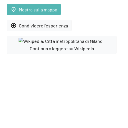
place
Mostra sulla mappa
add_circle_outline
Condividere l'esperienza
Continua a leggere su Wikipedia