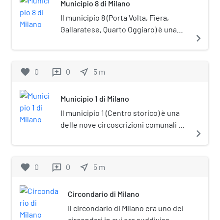
Municipio 8 di Milano
Il municipio 8 (Porta Volta, Fiera,
Gallaratese, Quarto Oggiaro) è una
navigate_next
delle nove circoscrizioni comunali di
Milano. La sede del Consiglio si trova
in via Quarenghi, 21. Il municipio 8 si
favorite
0
0
near_me
5
m
reviews
estende dal centro cittadino verso
nord-ovest.
Municipio 1 di Milano
Il municipio 1 (Centro storico) è una
delle nove circoscrizioni comunali di
navigate_next
Milano. La sede del Consiglio si trova
in via Guglielmo Marconi, 2.
favorite
0
0
near_me
5
m
reviews
Circondario di Milano
Il circondario di Milano era uno dei
circondari in cui era suddivisa