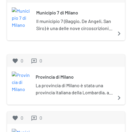
Municipio 7 di Milano
Il municipio 7 (Baggio, De Angeli, San
Siro) è una delle nove circoscrizioni
navigate_next
comunali di Milano. La sede del
Consiglio si trova in via Anselmo da
Baggio, 55.
favorite
0
0
reviews
Provincia di Milano
La provincia di Milano è stata una
provincia italiana della Lombardia, a
navigate_next
cui dal 2015 è subentrata la città
metropolitana di Milano succedendo
in tutti i rapporti attivi e passivi.
favorite
0
0
reviews