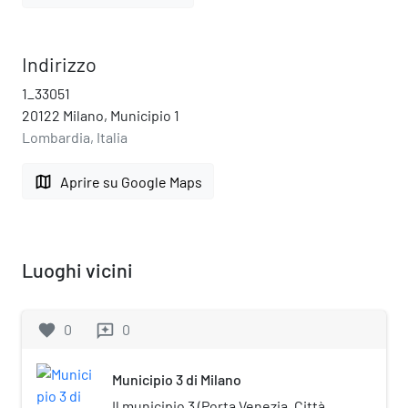
Indirizzo
1_33051
20122 Milano, Municipio 1
Lombardia, Italia
map
Aprire su Google Maps
Luoghi vicini
favorite
0
0
reviews
Municipio 3 di Milano
Il municipio 3 (Porta Venezia, Città