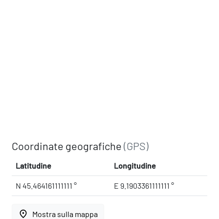
Coordinate geografiche
(GPS)
Latitudine
Longitudine
N 45.464161111111 °
E 9.1903361111111 °
place
Mostra sulla mappa