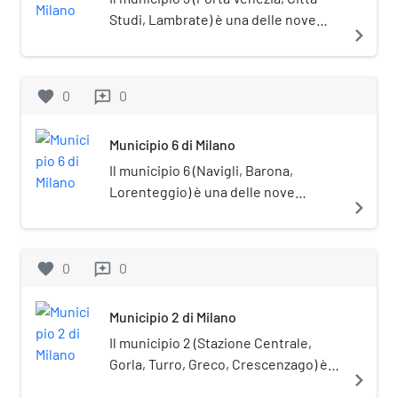
Studi, Lambrate) è una delle nove
navigate_next
circoscrizioni comunali di Milano. La
sede del Consiglio si trova in via
Sansovino, 9.
favorite
0
0
reviews
Municipio 6 di Milano
Il municipio 6 (Navigli, Barona,
Lorenteggio) è una delle nove
navigate_next
circoscrizioni comunali di Milano. La
sede del Consiglio è in viale Legioni
Romane 54.
favorite
0
0
reviews
Municipio 2 di Milano
Il municipio 2 (Stazione Centrale,
Gorla, Turro, Greco, Crescenzago) è
navigate_next
una delle nove circoscrizioni