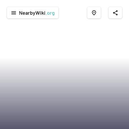
NearbyWiki
.org
menu
place
share