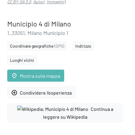
CC BY-SA 3.0
,
Autori
,
Immagini
).
Municipio 4 di Milano
1_33051, Milano Municipio 1
Coordinate geografiche
(GPS)
Indirizzo
Luoghi vicini
place
Mostra sulla mappa
add_circle_outline
Condividere l'esperienza
Continua a
leggere su Wikipedia