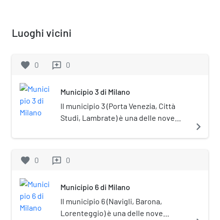
Luoghi vicini
favorite
0
0
reviews
Municipio 3 di Milano
Il municipio 3 (Porta Venezia, Città
Studi, Lambrate) è una delle nove
navigate_next
circoscrizioni comunali di Milano. La
sede del Consiglio si trova in via
Sansovino, 9.
favorite
0
0
reviews
Municipio 6 di Milano
Il municipio 6 (Navigli, Barona,
Lorenteggio) è una delle nove