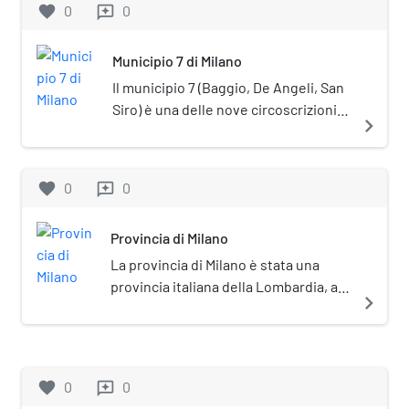
favorite
0
0
reviews
Guerzoni, 38.
Municipio 7 di Milano
Il municipio 7 (Baggio, De Angeli, San
Siro) è una delle nove circoscrizioni
navigate_next
comunali di Milano. La sede del
Consiglio si trova in via Anselmo da
Baggio, 55.
favorite
0
0
reviews
Provincia di Milano
La provincia di Milano è stata una
provincia italiana della Lombardia, a
navigate_next
cui dal 2015 è subentrata la città
metropolitana di Milano succedendo
in tutti i rapporti attivi e passivi.
favorite
0
0
reviews