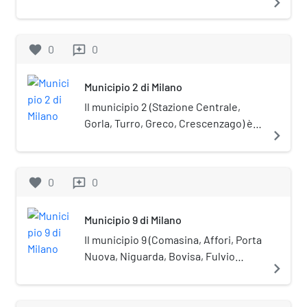
navigate_next
circoscrizioni comunali di Milano. La
sede del Consiglio è in viale Legioni
Romane 54.
favorite
0
0
reviews
Municipio 2 di Milano
Il municipio 2 (Stazione Centrale,
Gorla, Turro, Greco, Crescenzago) è
navigate_next
una delle nove circoscrizioni
comunali di Milano. La sede del
Consiglio si trova in viale Zara, 100.
favorite
0
0
reviews
Municipio 9 di Milano
Il municipio 9 (Comasina, Affori, Porta
Nuova, Niguarda, Bovisa, Fulvio
navigate_next
Testi) è una delle nove circoscrizioni
comunali di Milano. La sede del
Consiglio si trova in via Giuseppe