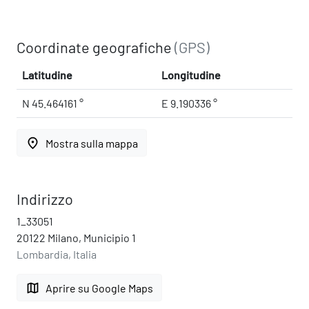
Coordinate geografiche
(GPS)
Latitudine
Longitudine
N 45.464161 °
E 9.190336 °
place
Mostra sulla mappa
Indirizzo
1_33051
20122 Milano, Municipio 1
Lombardia, Italia
map
Aprire su Google Maps