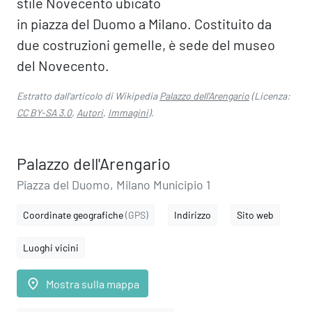
stile Novecento ubicato
in piazza del Duomo a Milano. Costituito da
due costruzioni gemelle, è sede del museo
del Novecento.
Estratto dall'articolo di Wikipedia
Palazzo dell'Arengario
(Licenza:
CC BY-SA 3.0
,
Autori
,
Immagini
).
Palazzo dell'Arengario
Piazza del Duomo, Milano Municipio 1
Coordinate geografiche
(GPS)
Indirizzo
Sito web
Luoghi vicini
place
Mostra sulla mappa