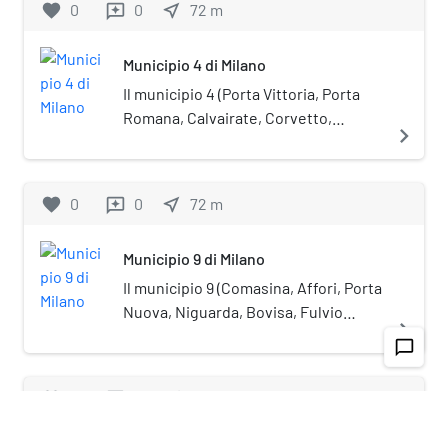
favorite
0
0
near_me
72
m
reviews
Municipio 4 di Milano
Il municipio 4 (Porta Vittoria, Porta
Romana, Calvairate, Corvetto,
navigate_next
Forlanini, Ponte Lambro, Rogoredo) è
una delle nove circoscrizioni
comunali di Milano. La sede del
favorite
0
0
near_me
72
m
reviews
Consiglio si trova in via Oglio, 18.
Municipio 9 di Milano
Il municipio 9 (Comasina, Affori, Porta
Nuova, Niguarda, Bovisa, Fulvio
navigate_next
Testi) è una delle nove circoscrizioni
chat_bubble_outline
comunali di Milano. La sede del
Consiglio si trova in via Giuseppe
favorite
0
0
near_me
72
m
reviews
Guerzoni, 38.