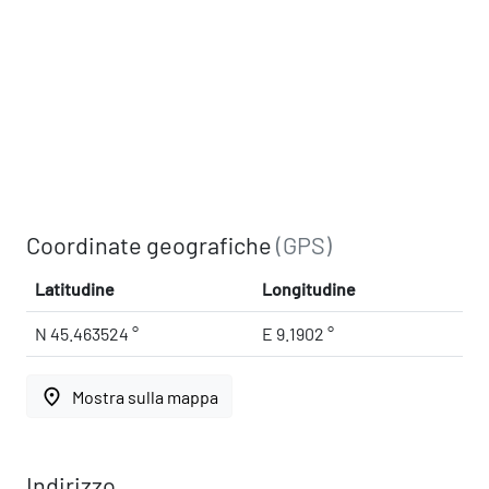
Coordinate geografiche
(GPS)
Latitudine
Longitudine
N 45.463524 °
E 9.1902 °
place
Mostra sulla mappa
Indirizzo