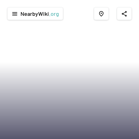
NearbyWiki
.org
menu
place
share