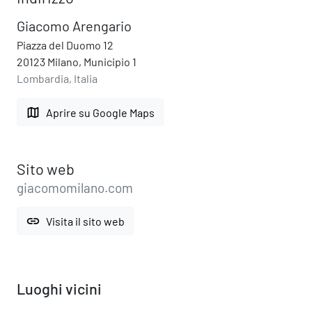
Giacomo Arengario
Piazza del Duomo 12
20123 Milano, Municipio 1
Lombardia, Italia
map
Aprire su Google Maps
Sito web
giacomomilano.com
link
Visita il sito web
Luoghi vicini