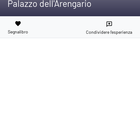
Palazzo dell'Arengario
favorite
reviews
Segnalibro
Condividere l'esperienza