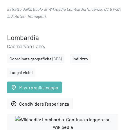
Estratto dall'articolo di Wikipedia
Lombardia
(Licenza:
CC BY-SA
3.0
,
Autori
,
Immagini
).
Lombardia
Caernarvon Lane,
Coordinate geografiche
(GPS)
Indirizzo
Luoghi vicini
place
Mostra sulla mappa
add_circle_outline
Condividere l'esperienza
Continua a leggere su
Wikipedia