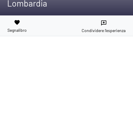
Lombardia
favorite
reviews
Segnalibro
Condividere l'esperienza