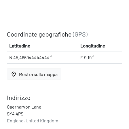
Coordinate geografiche
(GPS)
Latitudine
Longitudine
N 45.466944444444 °
E 9.19 °
place
Mostra sulla mappa
Indirizzo
Caernarvon Lane
SY4 4PS
England, United Kingdom