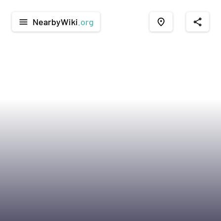
NearbyWiki
.org
menu
place
share