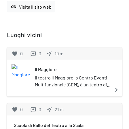
link
Visita il sito web
Luoghi vicini
favorite
0
0
near_me
19
m
reviews
Il Maggiore
Il teatro Il Maggiore, o Centro Eventi
Multifunzionale (CEM), è un teatro di
navigate_next
Verbania. Il teatro è stato inaugurato
l'11 giugno 2016. Il progetto
architettonico è stato sviluppato da
favorite
0
0
near_me
21
m
reviews
un team internazionale
comprendente, tra gli altri, Peter
Scuola di Ballo del Teatro alla Scala
Cook, Salvador Pérez Arroyo,