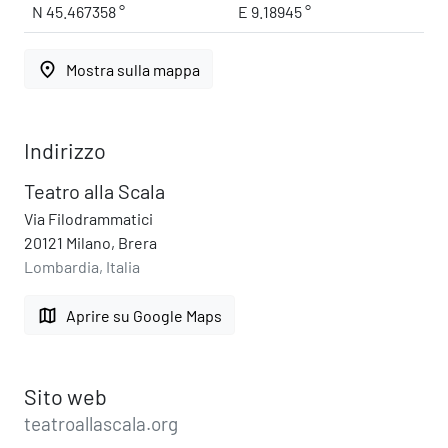
N 45.467358 °
E 9.18945 °
place
Mostra sulla mappa
Indirizzo
Teatro alla Scala
Via Filodrammatici
20121 Milano, Brera
Lombardia, Italia
map
Aprire su Google Maps
Sito web
teatroallascala.org