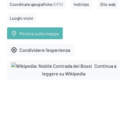
Coordinate geografiche
(GPS)
Indirizzo
Sito web
Luoghi vicini
place
Mostra sulla mappa
add_circle_outline
Condividere l'esperienza
Continua a
leggere su Wikipedia