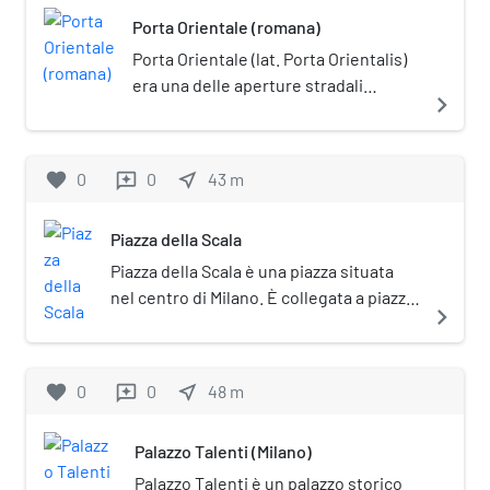
lettere, ritratti, autografi e strumenti
Porta Orientale (romana)
musicali antichi.
Porta Orientale (lat. Porta Orientalis)
era una delle aperture stradali
navigate_next
ricavate nella cinta muraria romana
della città di Mediolanum, l'odierna
Milano. Corrispondeva alla Porta
favorite
0
0
near_me
43
m
reviews
Decumana dell'originario castrum
romano che diede poi origine al
Piazza della Scala
centro abitato dell'antica
Mediolanum. Fu demolita durante
Piazza della Scala è una piazza situata
l'assedio di Milano del 1162.
nel centro di Milano. È collegata a piazza
navigate_next
del Duomo tramite la galleria Vittorio
Emanuele II.
favorite
0
0
near_me
48
m
reviews
Palazzo Talenti (Milano)
Palazzo Talenti è un palazzo storico