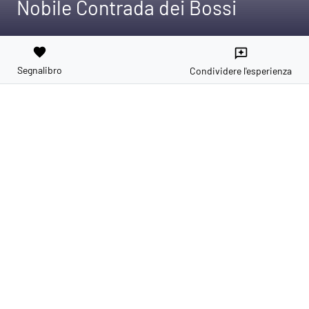
Nobile Contrada dei Bossi
favorite
reviews
Segnalibro
Condividere l'esperienza