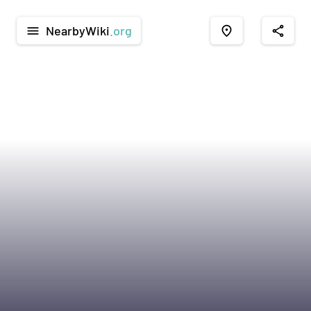
NearbyWiki
.org
menu
place
share