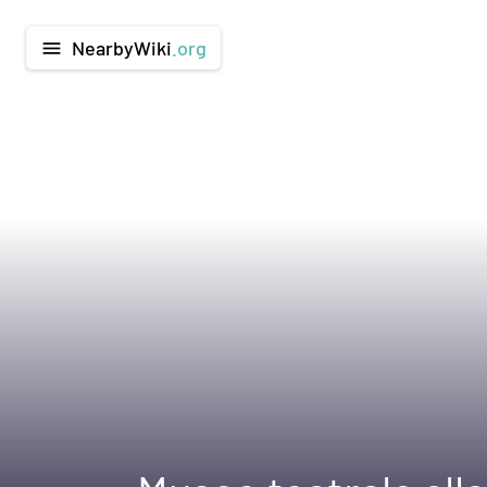
NearbyWiki
.org
menu