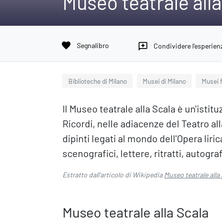
Museo teatrale alla
favorite
Segnalibro
reviews
Condividere l'esperien
Biblioteche di Milano
Musei di Milano
Musei f
Il Museo teatrale alla Scala è un'isti
Ricordi, nelle adiacenze del Teatro al
dipinti legati al mondo dell'Opera liri
scenografici, lettere, ritratti, autogra
Estratto dall'articolo di Wikipedia
Museo teatrale alla
Museo teatrale alla Scala