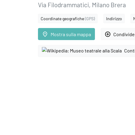
Via Filodrammatici, Milano Brera
Coordinate geografiche
(GPS)
Indirizzo
place
add_circle_outline
Mostra sulla mappa
Condivider
Cont