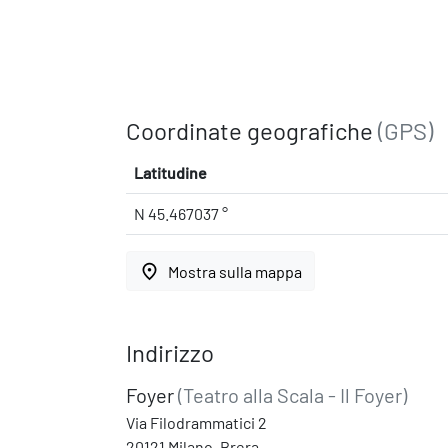
Coordinate geografiche
(GPS)
Latitudine
N 45.467037 °
place
Mostra sulla mappa
Indirizzo
Foyer
(Teatro alla Scala - Il Foyer)
Via Filodrammatici 2
20121 Milano, Brera