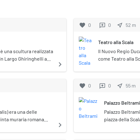
favorite
0
0
near_me
52
m
reviews
Teatro alla Scala
è una scultura realizzata
Il Nuovo Regio Duc
in Largo Ghiringhelli a
come Teatro alla Sc
navigate_next
 alla Scala.
è il principale teat
prestigiosi teatri a
artisti nel campo in
favorite
0
0
near_me
55
m
reviews
della musica classi
Piermarini e inaugu
Palazzo Beltrami
riconosciuta compos
costruito a seguito 
alis) era una delle
Palazzo Beltrami 
incendio, del Teatro
 cinta muraria romana
piazza della Scal
navigate_next
fondazione è sede d
na Milano.
comunale.
corpo di Ballo, e da
na dell'originario