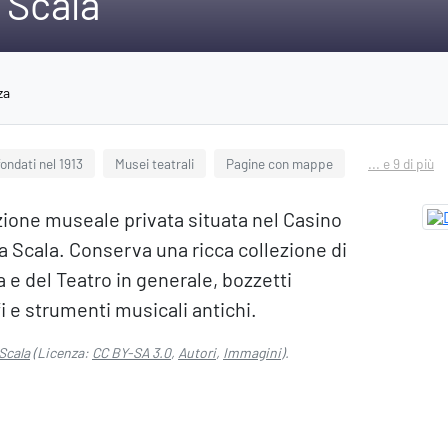
 Scala
za
ondati nel 1913
Musei teatrali
Pagine con mappe
... e 9 di più
tuzione museale privata situata nel Casino
la Scala. Conserva una ricca collezione di
ca e del Teatro in generale, bozzetti
fi e strumenti musicali antichi.
 Scala
(Licenza:
CC BY-SA 3.0
,
Autori
,
Immagini
).