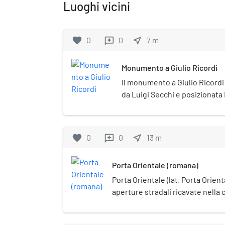
Luoghi vicini
favorite
0
0
near_me
7
m
reviews
Monumento a Giulio Ricordi
Il monumento a Giulio Ricordi 
da Luigi Secchi e posizionata 
Milano in prossimità del Teatro
favorite
0
0
near_me
13
m
reviews
Porta Orientale (romana)
Porta Orientale (lat. Porta Orient
aperture stradali ricavate nella
della città di Mediolanum, l'odier
Corrispondeva alla Porta Decuma