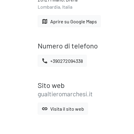
Lombardia, Italia
map
Aprire su Google Maps
Numero di telefono
call
+390272094338
Sito web
gualtieromarchesi.it
link
Visita il sito web