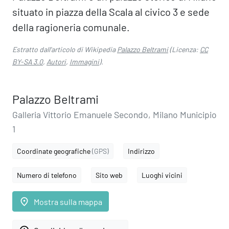
situato in piazza della Scala al civico 3 e sede
della ragioneria comunale.
Estratto dall'articolo di Wikipedia
Palazzo Beltrami
(Licenza:
CC
BY-SA 3.0
,
Autori
,
Immagini
).
Palazzo Beltrami
Galleria Vittorio Emanuele Secondo, Milano Municipio
1
Coordinate geografiche
(GPS)
Indirizzo
Numero di telefono
Sito web
Luoghi vicini
place
Mostra sulla mappa