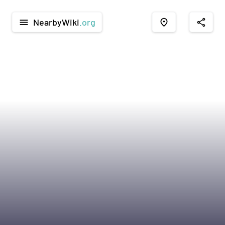
NearbyWiki
.org
menu
place
share