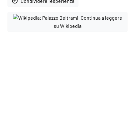
add_circle_outline
Condividere l'esperienza
Continua a leggere
su Wikipedia