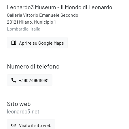
Leonardo3 Museum - Il Mondo di Leonardo
Galleria Vittorio Emanuele Secondo
20121 Milano, Municipio 1
Lombardia, Italia
map
Aprire su Google Maps
Numero di telefono
call
+390249519981
Sito web
leonardo3.net
link
Visita il sito web