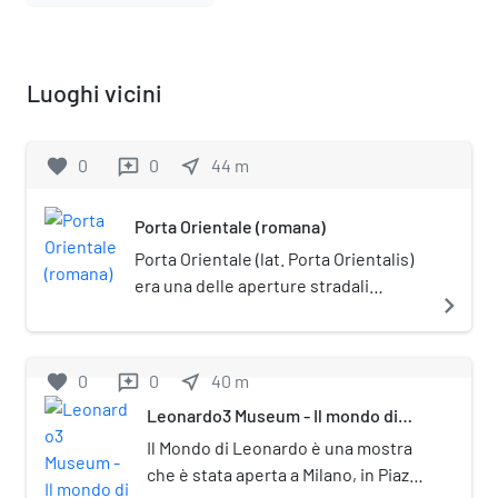
Luoghi vicini
favorite
0
0
near_me
44
m
reviews
Porta Orientale (romana)
Porta Orientale (lat. Porta Orientalis)
era una delle aperture stradali
navigate_next
ricavate nella cinta muraria romana
della città di Mediolanum, l'odierna
Milano. Corrispondeva alla Porta
favorite
0
0
near_me
40
m
reviews
Decumana dell'originario castrum
Leonardo3 Museum - Il mondo di
romano che diede poi origine al
Leonardo
centro abitato dell'antica
Il Mondo di Leonardo è una mostra
Mediolanum. Fu demolita durante
che è stata aperta a Milano, in Piazza