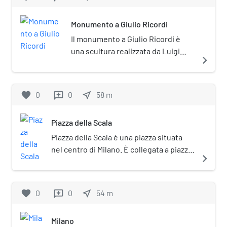
lettere, ritratti, autografi e strumenti
musicali antichi.
Monumento a Giulio Ricordi
Il monumento a Giulio Ricordi è
una scultura realizzata da Luigi
navigate_next
Secchi e posizionata in Largo
Ghiringhelli a Milano in prossimità
del Teatro alla Scala.
favorite
0
0
near_me
58
m
reviews
Piazza della Scala
Piazza della Scala è una piazza situata
nel centro di Milano. È collegata a piazza
navigate_next
del Duomo tramite la galleria Vittorio
Emanuele II.
favorite
0
0
near_me
54
m
reviews
Milano