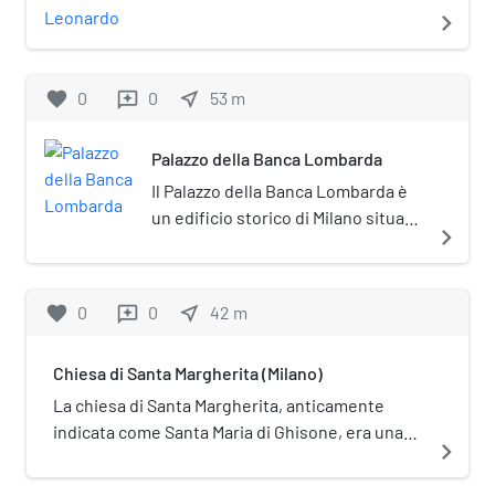
l'assedio di Milano del 1162.
della Scala, all'ingresso della
navigate_next
Galleria Vittorio Emanuele, nel
marzo del 2013. Di anno in anno è
sempre stata prorogata fino a
favorite
0
0
near_me
53
m
reviews
diventare una vera e propria mostra
permanente.
Palazzo della Banca Lombarda
Il Palazzo della Banca Lombarda è
un edificio storico di Milano situato
navigate_next
in via Silvio Pellico al civico 10-12.
favorite
0
0
near_me
42
m
reviews
Chiesa di Santa Margherita (Milano)
La chiesa di Santa Margherita, anticamente
indicata come Santa Maria di Ghisone, era una
navigate_next
chiesa di Milano. Situata nell'attuale angolo tra
via Manzoni e via Silvio Pellico, fu demolita nel