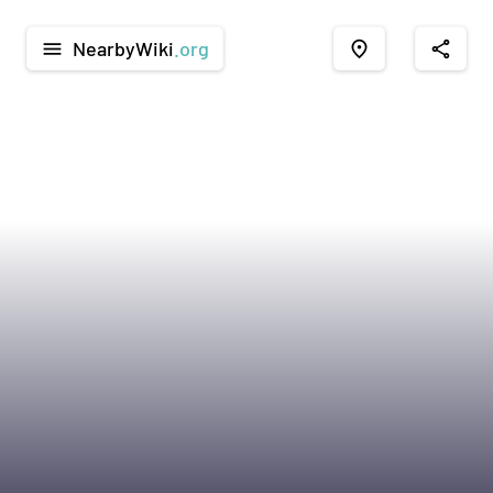
NearbyWiki
.org
menu
place
share