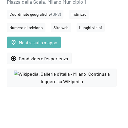
Piazza della Scala, Milano Municipio 1
Coordinate geografiche
(GPS)
Indirizzo
Numero di telefono
Sito web
Luoghi vicini
place
Mostra sulla mappa
add_circle_outline
Condividere l'esperienza
Continua a
leggere su Wikipedia