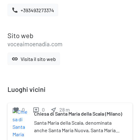
call
+393493273374
Sito web
voceaimoenadia.com
link
Visita il sito web
Luoghi vicini
favorite
0
0
near_me
28
m
reviews
Chiesa di Santa Maria della Scala (Milano)
Santa Maria della Scala, denominata
anche Santa Maria Nuova, Santa Maria
in Caruptis e Santa Maria alle case rotte