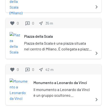
era una chiesa di Milano. L'edificio
navigate_next
occupava un'area rettangolare con
entrata sull'attuale via Filodrammatici e
abside sulla via Verdi e fu demolito nel
favorite
0
0
near_me
35
m
reviews
XVIII secolo per far spazio al Teatro alla
Scala, eretto in sostituzione del Teatro
Piazza della Scala
di Corte, distrutto da un incendio il 25
Piazza della Scala è una piazza situata
febbraio 1776.
nel centro di Milano. È collegata a piazza
navigate_next
del Duomo tramite la galleria Vittorio
Emanuele II.
favorite
0
0
near_me
42
m
reviews
Monumento a Leonardo da Vinci
Il monumento a Leonardo da Vinci
è un gruppo scultoreo
navigate_next
commemorativo posto in piazza
della Scala di Milano e inaugurato