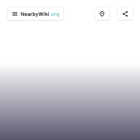
NearbyWiki
.org
menu
place
share