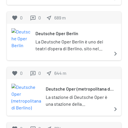
come monumento storico nel
1991. La stazione di servizio
favorite
0
0
near_me
689
m
reviews
interna è stata attiva fino al 2017,
anno in cui anche gli arredi
originali all'interno della struttura
Deutsche Oper Berlin
furono smantellati con
La Deutsche Oper Berlin è uno dei
l'approvazione delle autorità
teatri d'opera di Berlino, sito nel
navigate_next
cittadine per i monumenti.
quartiere di Charlottenburg. Il
moderno edificio detto Deutsche
Oper Berlin, è anche sede del
favorite
0
0
near_me
644
m
reviews
Staatsballett Berlin (balletto di
Stato).
Deutsche Oper (metropolitana di
Berlino)
La stazione di Deutsche Oper è
una stazione della
navigate_next
metropolitana di Berlino, sulla
linea U2. È posta sotto tutela
monumentale