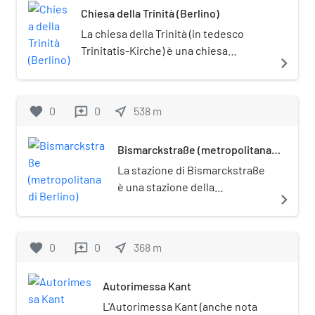
Chiesa della Trinità (Berlino)
con la Hamburg Stadtbahn. La
stazione è posta sotto tutela
La chiesa della Trinità (in tedesco
monumentale
Trinitatis-Kirche) è una chiesa
navigate_next
(Denkmalschutz).
evangelica di Berlino, sita nel
quartiere di Charlottenburg. Costruita
dal 1896 al 1898 in stile neogotico, è
favorite
0
0
near_me
538
m
reviews
posta sotto tutela monumentale
(Denkmalschutz).
Bismarckstraße (metropolitana
di Berlino)
La stazione di Bismarckstraße
è una stazione della
navigate_next
metropolitana di Berlino, posta
all'incrocio delle linee U2 e U7.
Prende il nome dalla strada
favorite
0
0
near_me
368
m
reviews
denominata Bismarckstraße.
Autorimessa Kant
L'Autorimessa Kant (anche nota