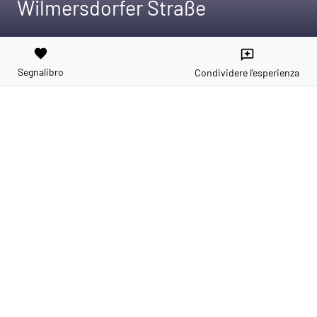
Wilmersdorfer Straße
favorite
reviews
Segnalibro
Condividere l'esperienza