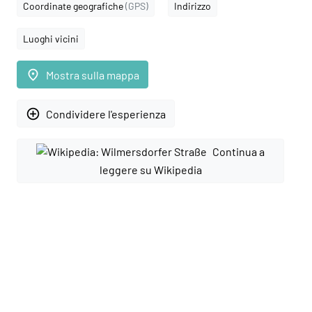
Coordinate geografiche
(GPS)
Indirizzo
Luoghi vicini
place
Mostra sulla mappa
add_circle_outline
Condividere l'esperienza
Continua a
leggere su Wikipedia