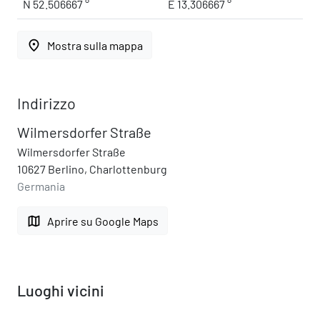
N 52.506667 °
E 13.306667 °
place
Mostra sulla mappa
Indirizzo
Wilmersdorfer Straße
Wilmersdorfer Straße
10627 Berlino, Charlottenburg
Germania
map
Aprire su Google Maps
Luoghi vicini