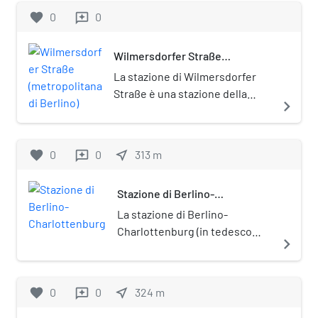
favorite
0
0
reviews
Wilmersdorfer Straße
(metropolitana di Berlino)
La stazione di Wilmersdorfer
Straße è una stazione della
navigate_next
metropolitana di Berlino, sulla
linea U7. Prende il nome
dall'omonima via.
favorite
0
0
near_me
313
m
reviews
Stazione di Berlino-
Charlottenburg
La stazione di Berlino-
Charlottenburg (in tedesco
navigate_next
Berlin-Charlottenburg) è una
stazione ferroviaria di Berlino,
che serve il quartiere
favorite
0
0
near_me
324
m
reviews
omonimo. La Stadtbahn si
collega con la Wetzlarer Bahn e