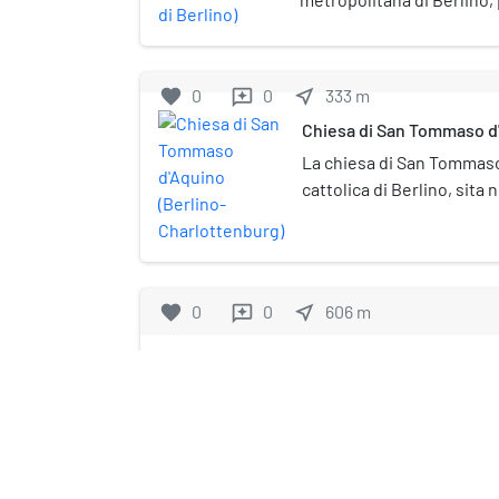
linee U2 e U7. Prende il n
denominata Bismarckstra
favorite
0
0
near_me
333
m
reviews
Chiesa di San Tommaso d'
Charlottenburg)
La chiesa di San Tommaso
cattolica di Berlino, sita 
Charlottenburg. Importan
architettonico della «nuo
sotto tutela monumental
favorite
0
0
near_me
606
m
reviews
Wilmersdorfer Straße (metropo
La stazione di Wilmersdorfer 
della metropolitana di Berlino, 
nome dall'omonima via.