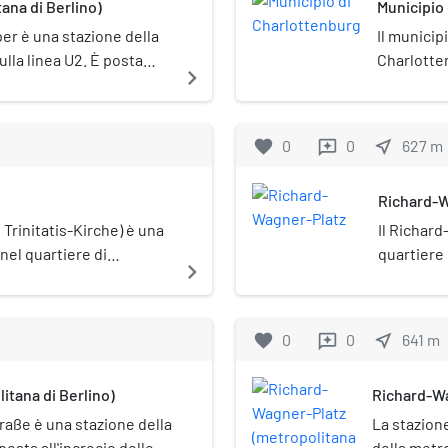
ana di Berlino)
Municipio
er è una stazione della
Il municip
ulla linea U2. È posta
Charlotten
navigate_next
 (Denkmalschutz).La
Charlotten
usicale di Mein Teil dei
Suhr-Alle
tutela mo
favorite
0
0
near_me
627
m
reviews
Richard-W
 Trinitatis-Kirche) è una
Il Richard
 nel quartiere di
quartiere
navigate_next
 al 1898 in stile
 monumentale
favorite
0
0
near_me
641
m
reviews
itana di Berlino)
Richard-Wa
raße è una stazione della
La stazion
posta all'incrocio delle
della metro