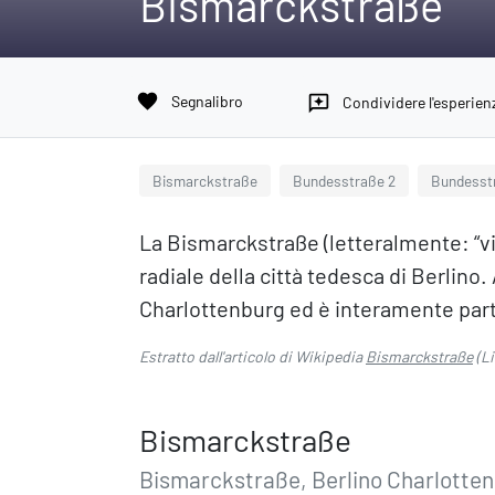
Bismarckstraße
favorite
Segnalibro
reviews
Condividere l'esperien
Bismarckstraße
Bundesstraße 2
Bundesst
La Bismarckstraße (letteralmente: “v
radiale della città tedesca di Berlino. 
Charlottenburg ed è interamente parte
Estratto dall'articolo di Wikipedia
Bismarckstraße
(L
Bismarckstraße
Bismarckstraße, Berlino Charlotte