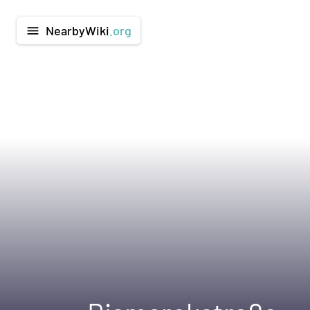
NearbyWiki
.org
menu