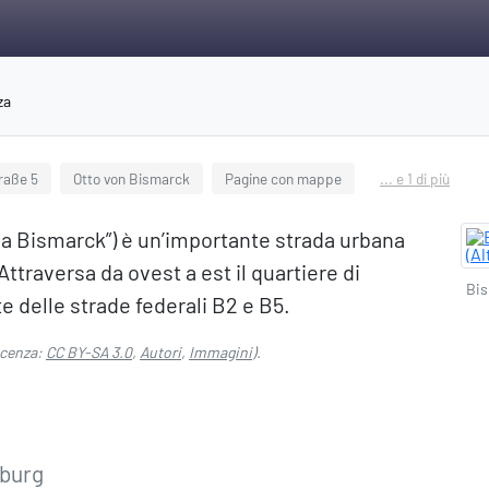
za
raße 5
Otto von Bismarck
Pagine con mappe
... e 1 di più
ia Bismarck”) è un’importante strada urbana
Attraversa da ovest a est il quartiere di
Bis
 delle strade federali B2 e B5.
icenza:
CC BY-SA 3.0
,
Autori
,
Immagini
).
nburg