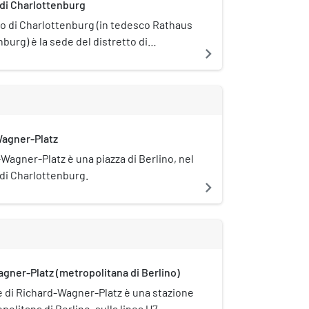
 di Charlottenburg
io di Charlottenburg (in tedesco Rathaus
burg) è la sede del distretto di
navigate_next
burg-Wilmersdorf. Si trova sulla Otto-
e, nel quartiere omonimo. È posto sotto
numentale (Denkmalschutz).
agner-Platz
-Wagner-Platz è una piazza di Berlino, nel
 di Charlottenburg.
navigate_next
gner-Platz (metropolitana di Berlino)
e di Richard-Wagner-Platz è una stazione
politana di Berlino, sulla linea U7.