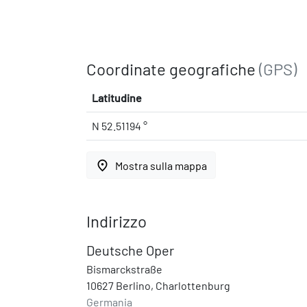
Coordinate geografiche
(GPS)
Latitudine
N 52.51194 °
place
Mostra sulla mappa
Indirizzo
Deutsche Oper
Bismarckstraße
10627 Berlino, Charlottenburg
Germania