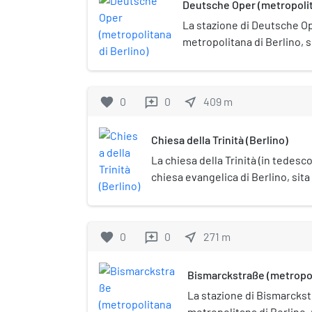
Deutsche Oper (metropolit
La stazione di Deutsche Op
metropolitana di Berlino, s
sotto tutela monumentale
stazione appare nel video m
Rammstein.
favorite
0
0
near_me
409
m
reviews
Chiesa della Trinità (Berlino)
La chiesa della Trinità (in tedesco
chiesa evangelica di Berlino, sita
Charlottenburg. Costruita dal 1896
neogotico, è posta sotto tutela
(Denkmalschutz).
favorite
0
0
near_me
271
m
reviews
Bismarckstraße (metropol
La stazione di Bismarckst
metropolitana di Berlino, 