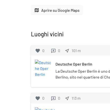
map
Aprire su Google Maps
Luoghi vicini
favorite
0
0
near_me
101
m
reviews
Deutsche Oper Berlin
La Deutsche Oper Berlin è uno de
Berlino, sito nel quartiere di C
edificio detto Deutsche Oper Be
Staatsballett Berlin (balletto di 
favorite
0
0
near_me
113
m
reviews