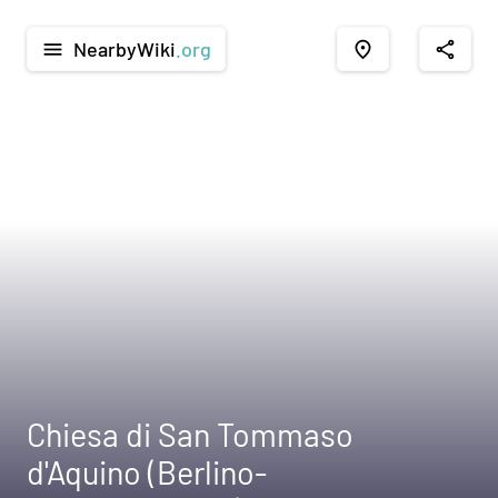
NearbyWiki
.org
menu
place
share
Chiesa di San Tommaso
d'Aquino (Berlino-