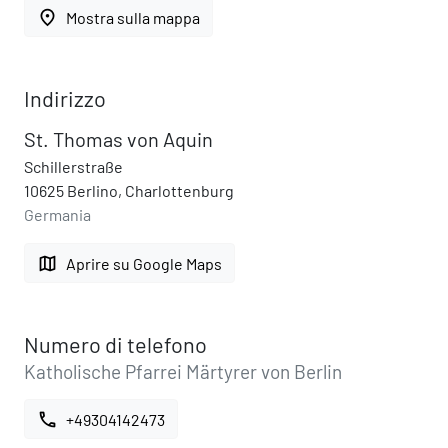
place
Mostra sulla mappa
Indirizzo
St. Thomas von Aquin
Schillerstraße
10625 Berlino, Charlottenburg
Germania
map
Aprire su Google Maps
Numero di telefono
Katholische Pfarrei Märtyrer von Berlin
call
+49304142473