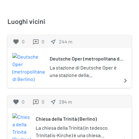
Luoghi vicini
favorite
0
0
near_me
244
m
reviews
Deutsche Oper (metropolitana di
Berlino)
La stazione di Deutsche Oper è
una stazione della
navigate_next
metropolitana di Berlino, sulla
linea U2. È posta sotto tutela
monumentale
favorite
0
0
near_me
284
m
reviews
(Denkmalschutz).La stazione
appare nel video musicale di
Chiesa della Trinità (Berlino)
Mein Teil dei Rammstein.
La chiesa della Trinità (in tedesco
Trinitatis-Kirche) è una chiesa