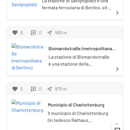
La stazione di Savignyplatz è una
pedonalizzato, modello invece
fermata ferroviaria di Berlino, sita
navigate_next
molto frequente nelle altre
nel quartiere di Charlottenburg. È
grandi città europee.
posta sotto tutela monumentale
(Denkmalschutz).
favorite
0
0
near_me
560
m
reviews
Bismarckstraße (metropolitana
di Berlino)
La stazione di Bismarckstraße
è una stazione della
navigate_next
metropolitana di Berlino, posta
all'incrocio delle linee U2 e U7.
Prende il nome dalla strada
favorite
0
0
near_me
875
m
reviews
denominata Bismarckstraße.
Municipio di Charlottenburg
Il municipio di Charlottenburg
(in tedesco Rathaus
navigate_next
Charlottenburg) è la sede del