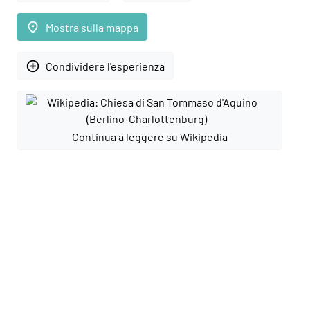
place
Mostra sulla mappa
add_circle_outline
Condividere l'esperienza
Continua a leggere su Wikipedia