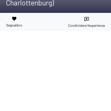
Charlottenburg)
favorite
reviews
Segnalibro
Condividere l'esperienza