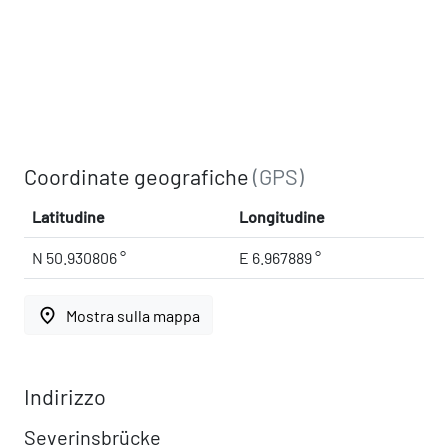
Coordinate geografiche
(GPS)
Latitudine
Longitudine
N 50.930806 °
E 6.967889 °
place
Mostra sulla mappa
Indirizzo
Severinsbrücke