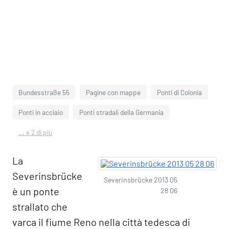
Bundesstraße 55
Pagine con mappe
Ponti di Colonia
Ponti in acciaio
Ponti stradali della Germania
... e 2 di più
La
Severinsbrücke
Severinsbrücke 2013 05
è un ponte
28 06
strallato che
varca il fiume Reno nella città tedesca di