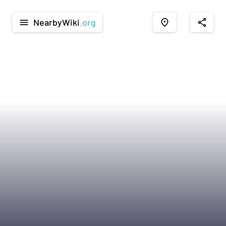
NearbyWiki
.org
menu
place
share