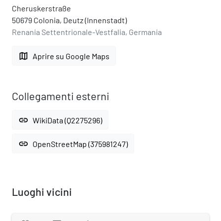
Cheruskerstraße
50679 Colonia, Deutz (Innenstadt)
Renania Settentrionale-Vestfalia, Germania
map
Aprire su Google Maps
Collegamenti esterni
link
WikiData (Q2275296)
link
OpenStreetMap (375981247)
Luoghi vicini