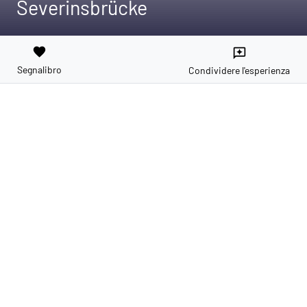
Severinsbrücke
favorite
reviews
Segnalibro
Condividere l'esperienza