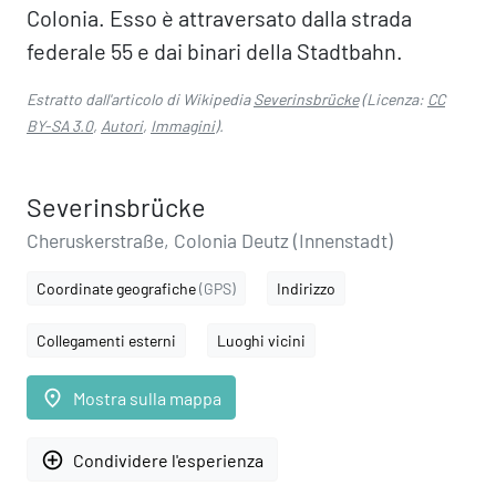
Colonia. Esso è attraversato dalla strada
federale 55 e dai binari della Stadtbahn.
Estratto dall'articolo di Wikipedia
Severinsbrücke
(Licenza:
CC
BY-SA 3.0
,
Autori
,
Immagini
).
Severinsbrücke
Cheruskerstraße, Colonia Deutz (Innenstadt)
Coordinate geografiche
(GPS)
Indirizzo
Collegamenti esterni
Luoghi vicini
place
Mostra sulla mappa
add_circle_outline
Condividere l'esperienza