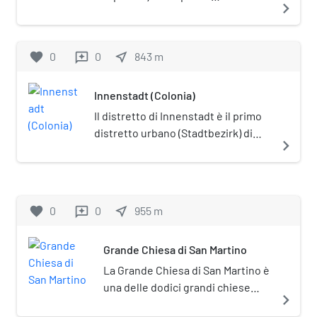
navigate_next
dell'Altstadt (città vecchia) di
Colonia, in Germania, le cui origini
risalgono agli inizi del XII secolo.
favorite
0
0
near_me
843
m
reviews
Innenstadt (Colonia)
Il distretto di Innenstadt è il primo
distretto urbano (Stadtbezirk) di
navigate_next
Colonia.
favorite
0
0
near_me
955
m
reviews
Grande Chiesa di San Martino
La Grande Chiesa di San Martino è
una delle dodici grandi chiese
navigate_next
romaniche di Colonia.