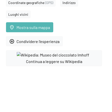
Coordinate geografiche
(GPS)
Indirizzo
Luoghi vicini
place
Mostra sulla mappa
add_circle_outline
Condividere l'esperienza
Continua a leggere su Wikipedia