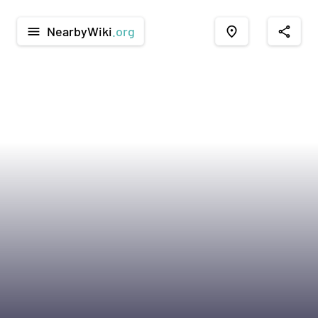
NearbyWiki
.org
menu
place
share