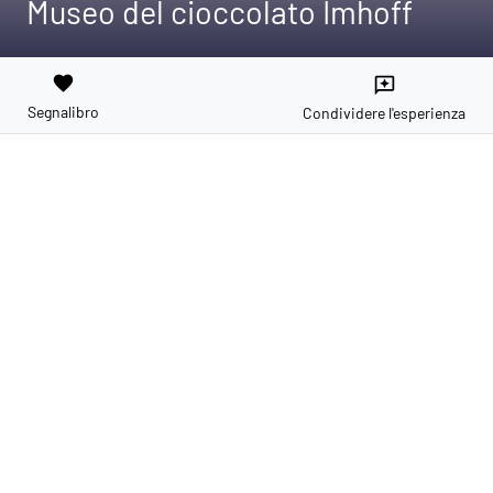
Museo del cioccolato Imhoff
favorite
reviews
Segnalibro
Condividere l'esperienza