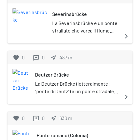
Severinsbrücke
La Severinsbrücke è un ponte
strallato che varca il fiume
navigate_next
Reno nella città tedesca di
Colonia. Esso è attraversato
dalla strada federale 55 e dai
favorite
0
0
near_me
487
m
reviews
binari della Stadtbahn.
Deutzer Brücke
La Deutzer Brücke (letteralmente:
"ponte di Deutz") è un ponte stradale
navigate_next
che varca il fiume Reno nella città
tedesca di Colonia.
favorite
0
0
near_me
630
m
reviews
Ponte romano (Colonia)