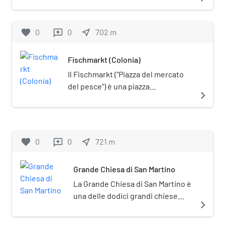
Sankt Maria im Kapitol) è una delle
più interessanti tra le dodici
chiese romaniche di Colonia, in
favorite
0
0
near_me
702
m
reviews
Germania. Per secoli fu la chiesa
più importante della città dopo il
Fischmarkt (Colonia)
duomo e nel 1965 è stata insignita
del titolo di basilica minore.
Il Fischmarkt ("Piazza del mercato
del pesce") è una piazza
navigate_next
dell'Altstadt (città vecchia) di
Colonia, in Germania, le cui origini
risalgono agli inizi del XII secolo.
favorite
0
0
near_me
721
m
reviews
Grande Chiesa di San Martino
La Grande Chiesa di San Martino è
una delle dodici grandi chiese
navigate_next
romaniche di Colonia.