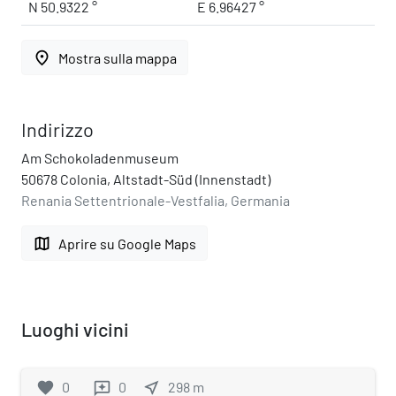
N 50.9322 °
E 6.96427 °
place
Mostra sulla mappa
Indirizzo
Am Schokoladenmuseum
50678 Colonia, Altstadt-Süd (Innenstadt)
Renania Settentrionale-Vestfalia, Germania
map
Aprire su Google Maps
Luoghi vicini
favorite
0
0
near_me
298
m
reviews