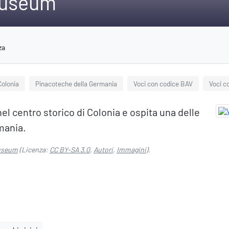
Museum
za
Colonia
Pinacoteche della Germania
Voci con codice BAV
Voci c
el centro storico di Colonia e ospita una delle
mania.
Museum
(Licenza:
CC BY-SA 3.0
,
Autori
,
Immagini
).