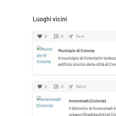
Luoghi vicini
favorite
0
0
near_me
74
m
reviews
Municipio di Colonia
Il municipio di Colonia (in tede
edificio storico della città di C
quartiere di Innenstadt, e si aff
Bürgerstrasse, la Rathausplatz 
vicino all'Alter Markt (Piazza de
favorite
0
0
near_me
150
m
reviews
parte del governo della città, tra
comunale e l'ufficio del sindaco.
Innenstadt (Colonia)
municipio della Germania, con 
lungo circa 900 anni. La storia d
Il distretto di Innenstadt è
corso dell'XI secolo è un esemp
urbano (Stadtbezirk) di Co