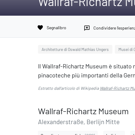
Wallraf-Richartz 
favorite
Segnalibro
reviews
Condividere l'esperien
Architetture di Oswald Mathias Ungers
Musei di 
Il Wallraf-Richartz Museum è situato n
pinacoteche più importanti della Ger
Estratto dall'articolo di Wikipedia
Wallraf-Richartz 
Wallraf-Richartz Museum
Alexanderstraße, Berlijn Mitte