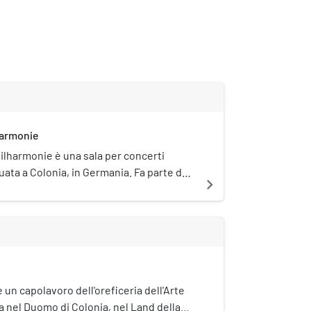
harmonie
ilharmonie è una sala per concerti
tuata a Colonia, in Germania. Fa parte del
navigate_next
rchitettonico del Museo Ludwig ed è
rata nel 1986. La Kölner Philharmonie si
 al Duomo di Colonia e alla Stazione
Colonia. Il complesso è stato progettato
etti Busmann & Haberer negli anni '80.
è un capolavoro dell'oreficeria dell'Arte
nel Duomo di Colonia, nel Land della