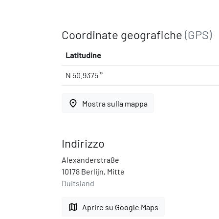
Coordinate geografiche
(GPS)
Latitudine
N 50.9375 °
place
Mostra sulla mappa
Indirizzo
Alexanderstraße
10178 Berlijn, Mitte
Duitsland
map
Aprire su Google Maps