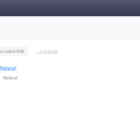
on codice BNE
... e 13 di più
Wallaraf