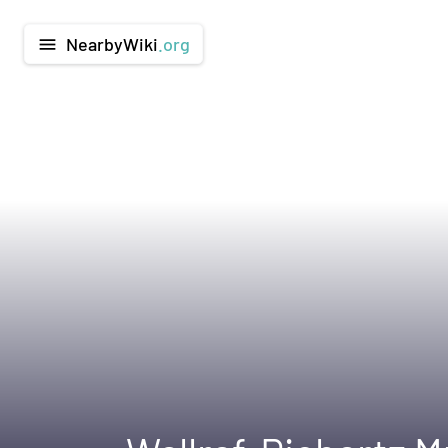
NearbyWiki
.org
menu