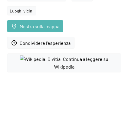
Luoghi vicini
place
Mostra sulla mappa
add_circle_outline
Condividere l'esperienza
Continua a leggere su
Wikipedia