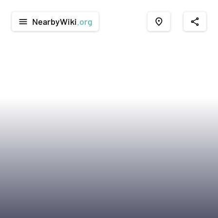
NearbyWiki
.org
menu
place
share