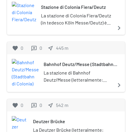
Stazione di Colonia Fiera/Deutz
La stazione di Colonia Fiera/Deutz
(in tedesco Köln Messe/Deutz) è
navigate_next
un'importante stazione ferroviaria
della città tedesca di Colonia.
Serve la Fiera di Colonia e il
favorite
0
0
near_me
445
m
reviews
quartiere di Deutz.
Bahnhof Deutz/Messe (Stadtbahn
di Colonia)
La stazione di Bahnhof
Deutz/Messe (letteralmente:
navigate_next
"Stazione di Deutz/Fiera") è una
stazione sotterranea della
Stadtbahn di Colonia.
favorite
0
0
near_me
542
m
reviews
Deutzer Brücke
La Deutzer Brücke (letteralmente: