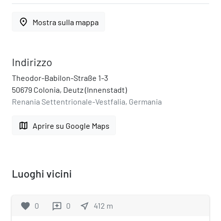
place
Mostra sulla mappa
Indirizzo
Theodor-Babilon-Straße 1-3
50679 Colonia, Deutz (Innenstadt)
Renania Settentrionale-Vestfalia, Germania
map
Aprire su Google Maps
Luoghi vicini
favorite
0
0
near_me
412
m
reviews