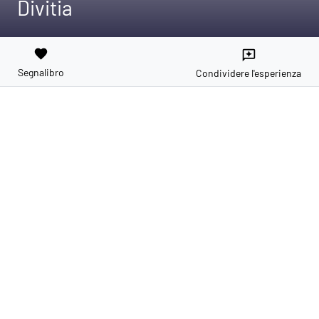
Divitia
favorite
reviews
Segnalibro
Condividere l'esperienza