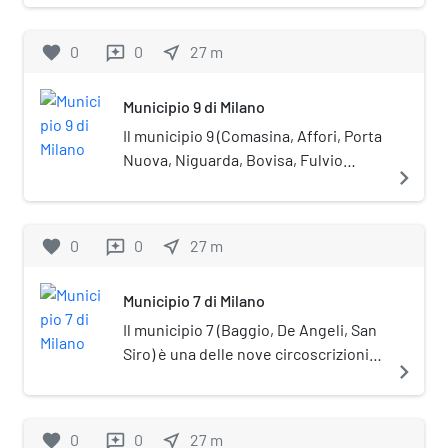
una delle nove circoscrizioni
comunali di Milano. La sede del
favorite
0
0
near_me
27
m
reviews
Consiglio si trova in via Oglio, 18.
Municipio 9 di Milano
Il municipio 9 (Comasina, Affori, Porta
Nuova, Niguarda, Bovisa, Fulvio
navigate_next
Testi) è una delle nove circoscrizioni
comunali di Milano. La sede del
Consiglio si trova in via Giuseppe
favorite
0
0
near_me
27
m
reviews
Guerzoni, 38.
Municipio 7 di Milano
Il municipio 7 (Baggio, De Angeli, San
Siro) è una delle nove circoscrizioni
navigate_next
comunali di Milano. La sede del
Consiglio si trova in via Anselmo da
Baggio, 55.
favorite
0
0
near_me
27
m
reviews