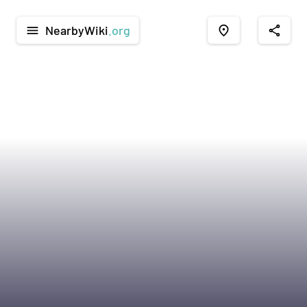
NearbyWiki
.org
menu
place
share