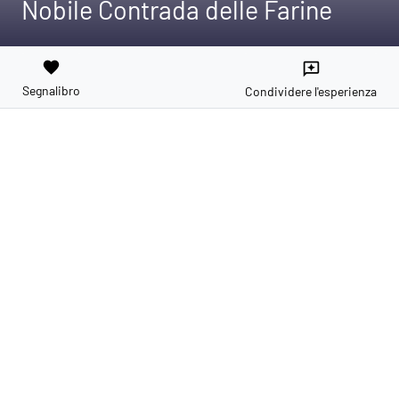
Nobile Contrada delle Farine
favorite
reviews
Segnalibro
Condividere l'esperienza