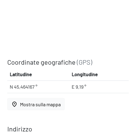
Coordinate geografiche
(GPS)
Latitudine
Longitudine
N 45.464167 °
E 9.19 °
place
Mostra sulla mappa
Indirizzo