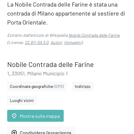
La Nobile Contrada delle Farine è stata una
contrada di Milano appartenente al sestiere di
Porta Orientale.
Estratto dall'articolo di Wikipedia
Nobile Contrada delle Farine
(Licenza:
CC BY-SA 3.0
,
Autori
,
Immagini
).
Nobile Contrada delle Farine
1_33051, Milano Municipio 1
Coordinate geografiche
(GPS)
Indirizzo
Luoghi vicini
place
Mostra sulla mappa
add_circle_outline
Condividere l'esperienza