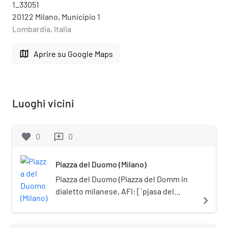
1_33051
20122 Milano, Municipio 1
Lombardia, Italia
map
Aprire su Google Maps
Luoghi vicini
favorite
0
0
reviews
Piazza del Duomo (Milano)
Piazza del Duomo (Piazza del Domm in
dialetto milanese, AFI: [ˈpjasa del
navigate_next
ˈdɔm]) è la piazza principale di Milano.
Dominata dal Duomo di Milano, da cui il
nome, è il centro vitale della città,