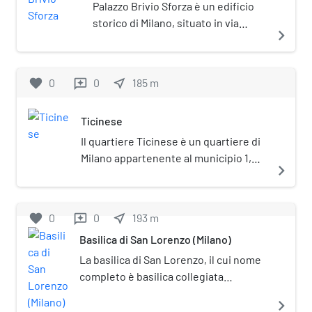
Palazzo Brivio Sforza è un edificio
storico di Milano, situato in via
navigate_next
Olmetto n. 17
favorite
0
0
near_me
185
m
reviews
Ticinese
Il quartiere Ticinese è un quartiere di
Milano appartenente al municipio 1,
navigate_next
congiunto al duomo da via Torino.
favorite
0
0
near_me
193
m
reviews
Basilica di San Lorenzo (Milano)
La basilica di San Lorenzo, il cui nome
completo è basilica collegiata
prepositurale di San Lorenzo Maggiore
navigate_next
(nota in epoca paleocristiana come