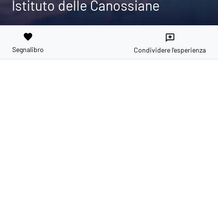
Istituto delle Canossiane
favorite
reviews
Segnalibro
Condividere l'esperienza