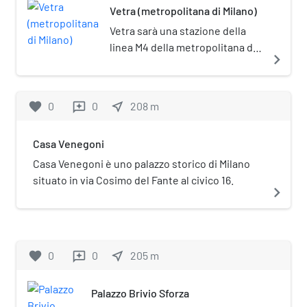
Vetra (metropolitana di Milano)
Vetra sarà una stazione della
linea M4 della metropolitana di
navigate_next
Milano il cui completamento è
previsto per il 2024. La stazione
sarà situata a Milano, nei pressi
favorite
0
0
near_me
208
m
reviews
di piazza Vetra, vicino alle
Colonne di San Lorenzo.
Casa Venegoni
Casa Venegoni è uno palazzo storico di Milano
situato in via Cosimo del Fante al civico 16.
navigate_next
favorite
0
0
near_me
205
m
reviews
Palazzo Brivio Sforza