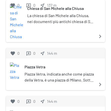
medievale delle mura di Milano.
favorite
0
0
near_me
137
m
reviews
Chiesa di San Michele alla Chiusa
La chiesa di San Michele alla Chiusa,
nei documenti più antichi chiesa di San
Michele ad aquaeductum, era una
chiesa di Milano. Situata all'incrocio tra
navigate_next
le attuali via Chiusa e via Disciplini, fu
demolita nel 1930.
favorite
0
0
near_me
144
m
reviews
Piazza Vetra
Piazza Vetra, indicata anche come piazza
della Vetra, è una piazza di Milano. Sotto
navigate_next
il manto stradale della piazza scorre il
canale Vetra, canale artificiale risalente
all'epoca romana.
favorite
0
0
near_me
144
m
reviews