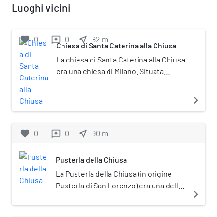
Luoghi vicini
favorite
0
0
near_me
82
m
reviews
Chiesa di Santa Caterina alla Chiusa
La chiesa di Santa Caterina alla Chiusa
era una chiesa di Milano. Situata
nell'attuale via Chiusa, nell'isolato
compreso tra le attuali via Crocefisso
navigate_next
e via del Don, la chiesa fu demolita nel
1826.
favorite
0
0
near_me
90
m
reviews
Pusterla della Chiusa
La Pusterla della Chiusa (in origine
Pusterla di San Lorenzo) era una delle
navigate_next
porte minori (chiamate anche
"pusterle") poste sul tracciato