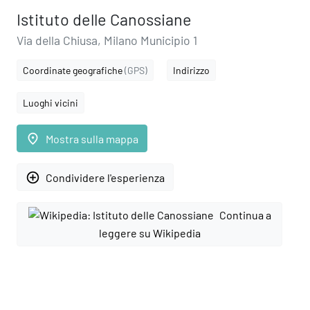
Istituto delle Canossiane
Via della Chiusa, Milano Municipio 1
Coordinate geografiche
(GPS)
Indirizzo
Luoghi vicini
place
Mostra sulla mappa
add_circle_outline
Condividere l'esperienza
Continua a
leggere su Wikipedia