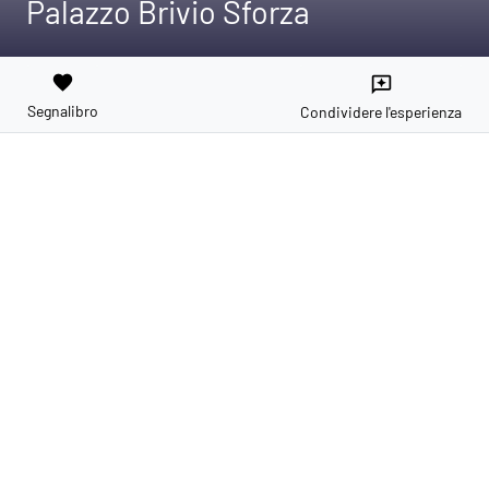
Palazzo Brivio Sforza
favorite
reviews
Segnalibro
Condividere l'esperienza