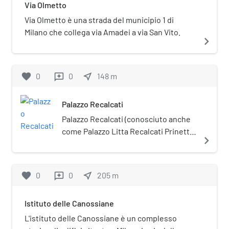
Via Olmetto
Via Olmetto è una strada del municipio 1 di
Milano che collega via Amadei a via San Vito.
navigate_next
favorite
0
0
near_me
148
m
reviews
Palazzo Recalcati
Palazzo Recalcati (conosciuto anche
come Palazzo Litta Recalcati Prinetti)
navigate_next
è un palazzo cinquecentesco di
Milano, ampliato fra il XVII e il XVIII
secolo. Storicamente appartenuto al
favorite
0
0
near_me
205
m
reviews
sestiere di Porta Ticinese, si trova in
via Amedei 8.
Istituto delle Canossiane
L'istituto delle Canossiane è un complesso