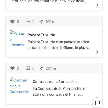
storico di edifici situato a Milano in via della
navigate_next
Chiusa n. 9-11.
favorite
0
0
near_me
192
m
reviews
Palazzo Trivulzio
Palazzo Trivulzio è un palazzo storico
situato nel centro di Milano, in piazza
navigate_next
Sant'Alessandro n. 6.
favorite
0
0
near_me
207
m
reviews
Contrada delle Cornacchie
La Contrada delle Cornacchie è
stata una contrada di Milano
navigate_next
appartenente al sestiere di Porta
chat_bubble_outline
Ticinese.