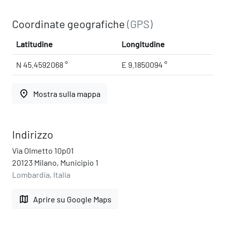
Coordinate geografiche
(GPS)
Latitudine
Longitudine
N 45.4592068 °
E 9.1850094 °
place
Mostra sulla mappa
Indirizzo
Via Olmetto 10p01
20123 Milano, Municipio 1
Lombardia, Italia
map
Aprire su Google Maps