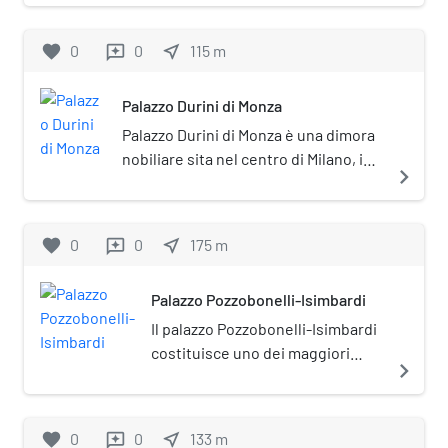
1826.
favorite
0
0
near_me
115
m
reviews
Palazzo Durini di Monza
Palazzo Durini di Monza è una dimora
nobiliare sita nel centro di Milano, in
navigate_next
via Santa Maria Valle al civico 2.
favorite
0
0
near_me
175
m
reviews
Palazzo Pozzobonelli-Isimbardi
Il palazzo Pozzobonelli-Isimbardi
costituisce uno dei maggiori
navigate_next
esempi di architettura civile di
epoca rinascimentale a Milano
giunti sino a noi.
favorite
0
0
near_me
133
m
reviews