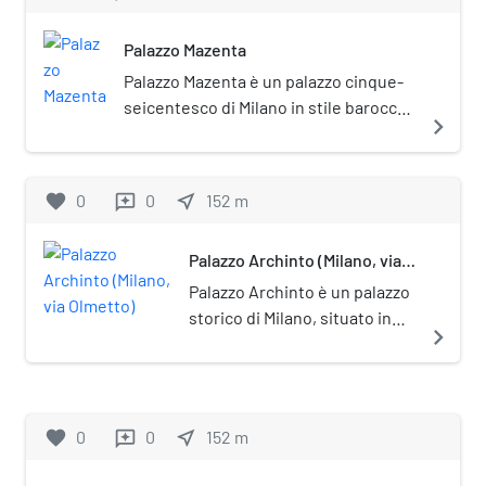
Palazzo Mazenta
Palazzo Mazenta è un palazzo cinque-
seicentesco di Milano in stile barocco,
navigate_next
ampliato nel XVIII secolo, totalmente
stravolto nei suoi interni nel corso
della seconda metà del Novecento.
favorite
0
0
near_me
152
m
reviews
Storicamente appartenuto al sestiere
di Porta Ticinese, si trova in via
Palazzo Archinto (Milano, via
Amedei n. 2.
Olmetto)
Palazzo Archinto è un palazzo
storico di Milano, situato in
navigate_next
via Olmetto n. 6.
favorite
0
0
near_me
152
m
reviews