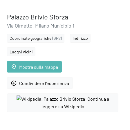
Palazzo Brivio Sforza
Via Olmetto, Milano Municipio 1
Coordinate geografiche
(GPS)
Indirizzo
Luoghi vicini
place
Mostra sulla mappa
add_circle_outline
Condividere l'esperienza
Continua a
leggere su Wikipedia