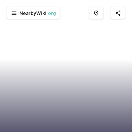
NearbyWiki
.org
menu
place
share