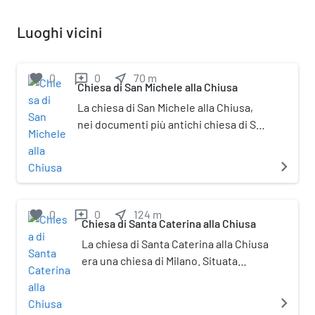
Luoghi vicini
favorite
0
0
near_me
70
m
reviews
Chiesa di San Michele alla Chiusa
La chiesa di San Michele alla Chiusa,
nei documenti più antichi chiesa di San
Michele ad aquaeductum, era una
chiesa di Milano. Situata all'incrocio tra
navigate_next
le attuali via Chiusa e via Disciplini, fu
demolita nel 1930.
favorite
0
0
near_me
124
m
reviews
Chiesa di Santa Caterina alla Chiusa
La chiesa di Santa Caterina alla Chiusa
era una chiesa di Milano. Situata
nell'attuale via Chiusa, nell'isolato
compreso tra le attuali via Crocefisso
navigate_next
e via del Don, la chiesa fu demolita nel