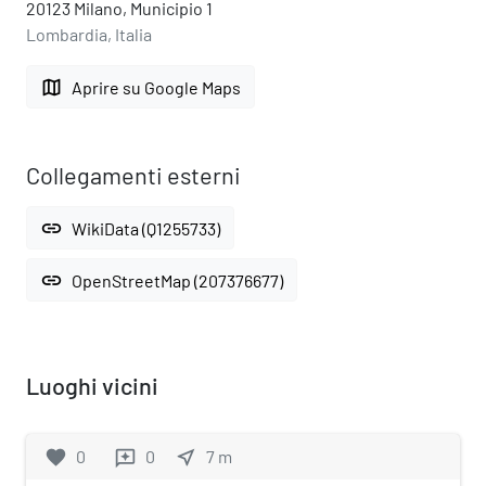
20123 Milano, Municipio 1
Lombardia, Italia
map
Aprire su Google Maps
Collegamenti esterni
link
WikiData (Q1255733)
link
OpenStreetMap (207376677)
Luoghi vicini
favorite
0
0
near_me
7
m
reviews