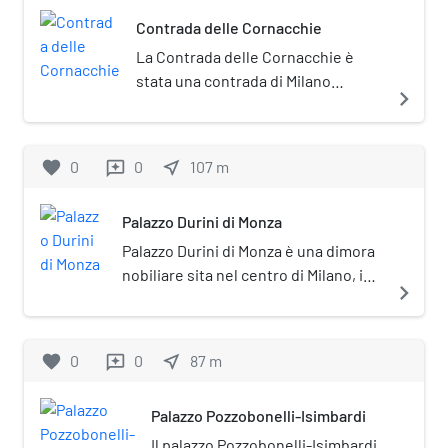
Contrada delle Cornacchie
La Contrada delle Cornacchie è
stata una contrada di Milano
navigate_next
appartenente al sestiere di Porta
Ticinese.
favorite
0
0
near_me
107
m
reviews
Palazzo Durini di Monza
Palazzo Durini di Monza è una dimora
nobiliare sita nel centro di Milano, in
navigate_next
via Santa Maria Valle al civico 2.
favorite
0
0
near_me
87
m
reviews
Palazzo Pozzobonelli-Isimbardi
Il palazzo Pozzobonelli-Isimbardi