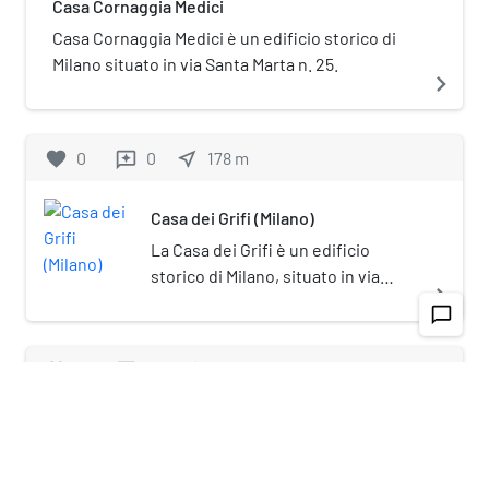
Casa Cornaggia Medici
ambienti culturali ed
economici della Lombardia
Casa Cornaggia Medici è un edificio storico di
vicini alla camera di
Milano situato in via Santa Marta n. 25.
navigate_next
commercio con il fine di
sostenere le competenze
tecniche del personale
favorite
0
0
near_me
178
m
reviews
delle manifatture che in
quel periodo stavano
Casa dei Grifi (Milano)
nascendo nell'area
lombarda.
La Casa dei Grifi è un edificio
storico di Milano, situato in via
navigate_next
Valpetrosa 5.
chat_bubble_outline
favorite
0
0
near_me
161
m
reviews
Nobile Contrada di Sant'Ambrogio
La Nobile Contrada di Sant'Ambrogio è
stata una contrada di Milano