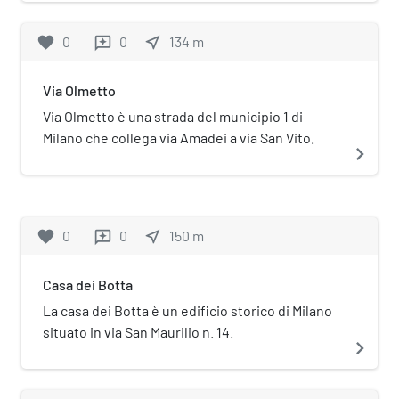
favorite
0
0
near_me
134
m
reviews
Via Olmetto
Via Olmetto è una strada del municipio 1 di
Milano che collega via Amadei a via San Vito.
navigate_next
favorite
0
0
near_me
150
m
reviews
Casa dei Botta
La casa dei Botta è un edificio storico di Milano
situato in via San Maurilio n. 14.
navigate_next