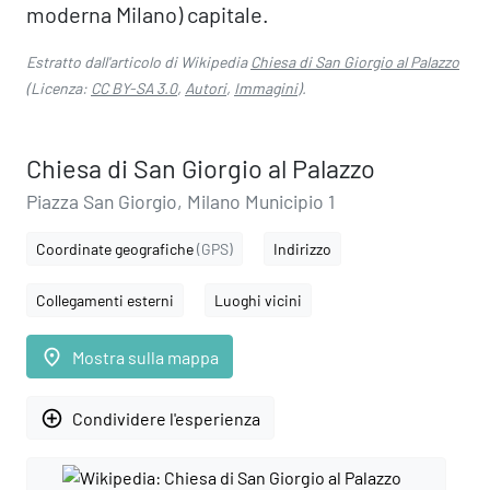
moderna Milano) capitale.
Estratto dall'articolo di Wikipedia
Chiesa di San Giorgio al Palazzo
(Licenza:
CC BY-SA 3.0
,
Autori
,
Immagini
).
Chiesa di San Giorgio al Palazzo
Piazza San Giorgio, Milano Municipio 1
Coordinate geografiche
(GPS)
Indirizzo
Collegamenti esterni
Luoghi vicini
place
Mostra sulla mappa
add_circle_outline
Condividere l'esperienza