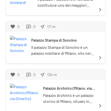
costituisce uno dei maggiori
navigate_next
esempi di architettura civile di
epoca rinascimentale a Milano
giunti sino a noi.
favorite
0
0
near_me
111
m
reviews
Palazzo Stampa di Soncino
Il palazzo Stampa di Soncino è un
palazzo nobiliare di Milano, sito nel
navigate_next
centro storico della città in via
Soncino 2.
favorite
0
0
near_me
134
m
reviews
Palazzo Archinto (Milano, via
Olmetto)
Palazzo Archinto è un palazzo
storico di Milano, situato in
navigate_next
via Olmetto n. 6.