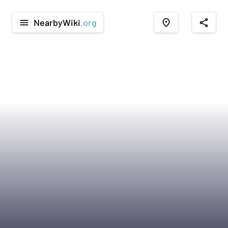
NearbyWiki
.org
menu
place
share