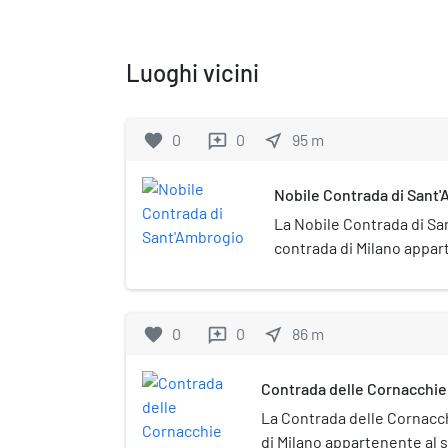
Luoghi vicini
favorite
0
0
near_me
95
m
reviews
Nobile Contrada di Sant
La Nobile Contrada di Sa
contrada di Milano appar
Porta Ticinese.
favorite
0
0
near_me
86
m
reviews
Contrada delle Cornacchie
La Contrada delle Cornacc
di Milano appartenente al s