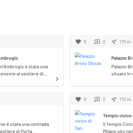
favorite
0
0
near_me
175
m
reviews
'Ambrogio
Palazzo Br
nt'Ambrogio è stata una
Palazzo Bri
tenente al sestiere di
situato in 
navigate_next
favorite
0
0
near_me
172
m
reviews
Tempio civico 
hie è stata una contrada
Il Tempio Civic
estiere di Porta
Milano sito nel