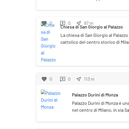
Ticinese.
favorite
0
0
near_me
87
m
reviews
Chiesa di San Giorgio al Palazzo
La chiesa di San Giorgio al Palazzo
cattolico del centro storico di Mil
Giorgio al Palazzo, lungo l'asse di 
sede della rappresentanza milanes
Ordine Costantiniano di San Giorgi
ricordata da una lapide all'interno.
antiche vestigia del palazzo imper
favorite
0
0
near_me
113
m
reviews
cui il nome della chiesa) voluto d
del tetrarca che avrebbe dovuto 
Palazzo Durini di Monza
quattro parti in cui era suddiviso
Palazzo Durini di Monza è una
Mediolanum (la moderna Milano) ca
nel centro di Milano, in via Sa
2.