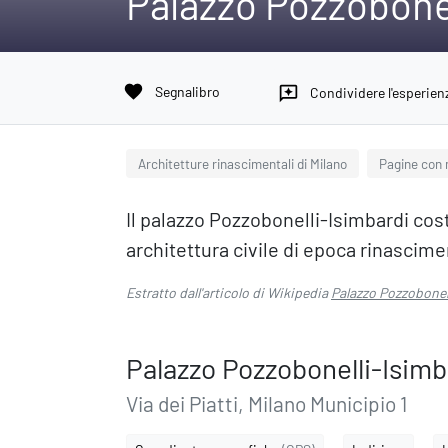
Palazzo Pozzobonel
favorite
Segnalibro
reviews
Condividere l'esperien
Architetture rinascimentali di Milano
Pagine con
Il palazzo Pozzobonelli-Isimbardi cos
architettura civile di epoca rinascimen
Estratto dall'articolo di Wikipedia
Palazzo Pozzobonel
Palazzo Pozzobonelli-Isimb
Via dei Piatti, Milano Municipio 1