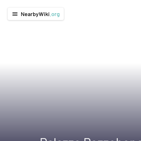
NearbyWiki
.org
menu