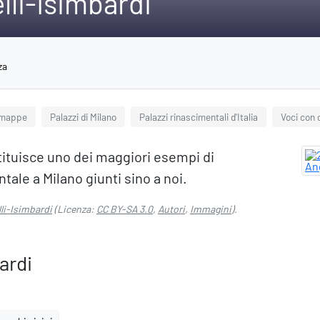
li-Isimbardi
za
 mappe
Palazzi di Milano
Palazzi rinascimentali d'Italia
Voci con 
tituisce uno dei maggiori esempi di
tale a Milano giunti sino a noi.
li-Isimbardi
(Licenza:
CC BY-SA 3.0
,
Autori
,
Immagini
).
ardi