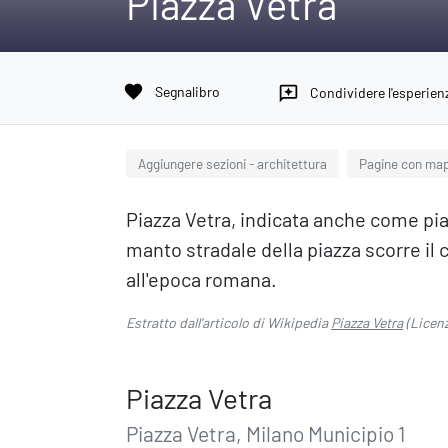
Piazza Vetra
favorite
Segnalibro
reviews
Condividere l'esperien
Aggiungere sezioni - architettura
Pagine con ma
Piazza Vetra, indicata anche come piaz
manto stradale della piazza scorre il c
all'epoca romana.
Estratto dall'articolo di Wikipedia
Piazza Vetra
(Licen
Piazza Vetra
Piazza Vetra, Milano Municipio 1