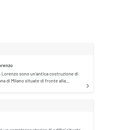
orenzo
 Lorenzo sono un'antica costruzione di
a di Milano situate di fronte alla
navigate_next
in prossimità della porta Ticinese
rappresentano uno dei rari reperti
ilano imperiale.
 è un complesso storico di edifici situato