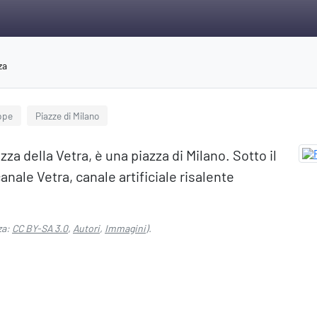
za
ppe
Piazze di Milano
za della Vetra, è una piazza di Milano. Sotto il
anale Vetra, canale artificiale risalente
za:
CC BY-SA 3.0
,
Autori
,
Immagini
).