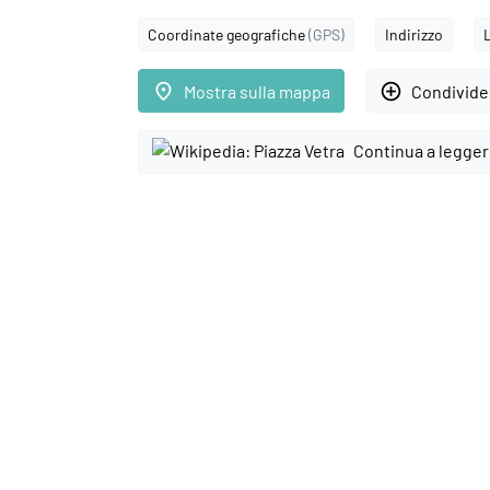
Coordinate geografiche
(GPS)
Indirizzo
place
add_circle_outline
Mostra sulla mappa
Condivider
Continua a legger