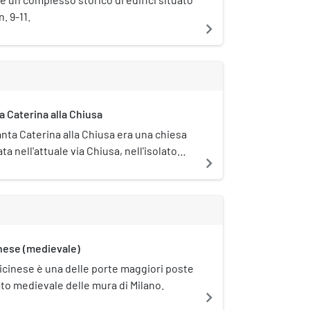
n. 9-11.
navigate_next
a Caterina alla Chiusa
anta Caterina alla Chiusa era una chiesa
ata nell'attuale via Chiusa, nell'isolato
navigate_next
 attuali via Crocefisso e via del Don, la
lita nel 1826.
inese (medievale)
icinese è una delle porte maggiori poste
ato medievale delle mura di Milano.
navigate_next