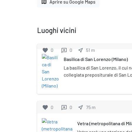
map
Aprire su Google Maps
Luoghi vicini
favorite
0
0
near_me
51
m
reviews
Basilica di San Lorenzo (Milano)
La basilica di San Lorenzo, il cui
collegiata prepositurale di San L
epoca paleocristiana come basili
come San Lorenzo alle Colonne), è
Milano. Tra le più antiche chiese del
ricostruito e modificato più volt
favorite
0
0
near_me
75
m
reviews
conservando quasi completamente 
epoca tardo-imperiale, che fu realiz
Vetra (metropolitana di Mi
assieme alle antistanti colonne 
parte dell'antiportico dell'edificio
Vetra sarà una stazione del