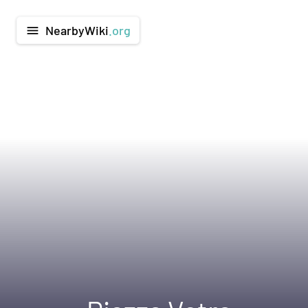
NearbyWiki
.org
menu