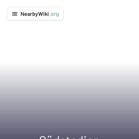
NearbyWiki
.org
menu