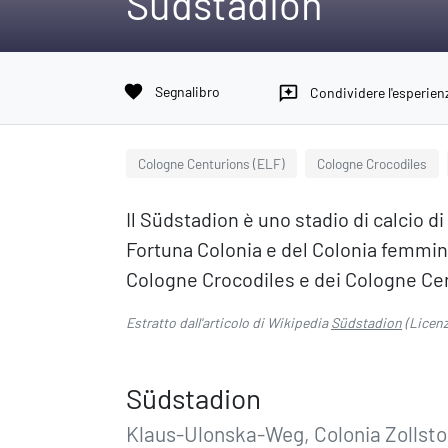
Südstadion
favorite
Segnalibro
reviews
Condividere l'esperien
Cologne Centurions (ELF)
Cologne Crocodiles
Il Südstadion è uno stadio di calcio di
Fortuna Colonia e del Colonia femminil
Cologne Crocodiles e dei Cologne Cen
Estratto dall'articolo di Wikipedia
Südstadion
(Licen
Südstadion
Klaus-Ulonska-Weg, Colonia Zollsto