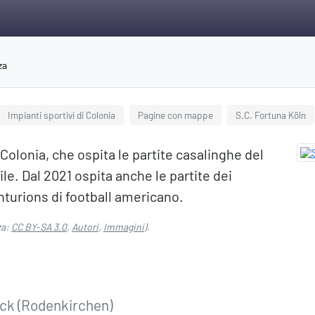
za
Impianti sportivi di Colonia
Pagine con mappe
S.C. Fortuna Köln
 Colonia, che ospita le partite casalinghe del
e. Dal 2021 ospita anche le partite dei
turions di football americano.
za:
CC BY-SA 3.0
,
Autori
,
Immagini
).
ck (Rodenkirchen)