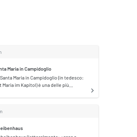
m
anta Maria in Campidoglio
i Santa Maria in Campidoglio (in tedesco:
t Maria im Kapitol) è una delle più
navigate_next
tra le dodici chiese romaniche di
ermania. Per secoli fu la chiesa più
lla città dopo il duomo e nel 1965 è stata
m
titolo di basilica minore.
heibenhaus
scheibenhaus (letteralmente: «casa a