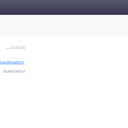
... e 4 di più
Suedstadion