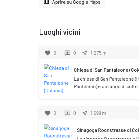
map
Aprire su Google Maps
Luoghi vicini
favorite
0
0
near_me
1,275
m
reviews
Chiesa di San Pantaleone (Col
La chiesa di San Pantaleone (i
Pantaleon) è un luogo di culto 
Germania, capolavoro dell'arch
chiesa è una delle dodici gran
della Città e venne consacrata
favorite
0
0
near_me
1,698
m
reviews
Pantaleone e ai santi Cosma 
fuori dalla Città antica, in un 
Sinagoga Roonstrasse di Co
Resti di edifici romani sono sta
fuori dal complesso. Ricerche
La sinagoga Roonstrasse di C