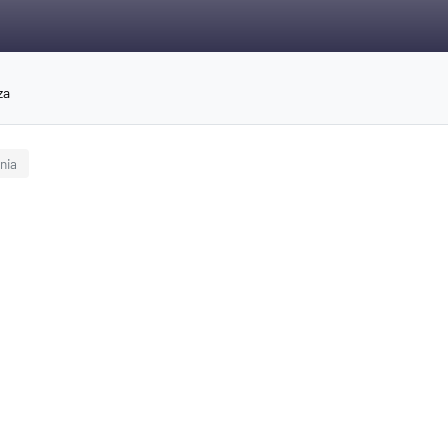
za
nia