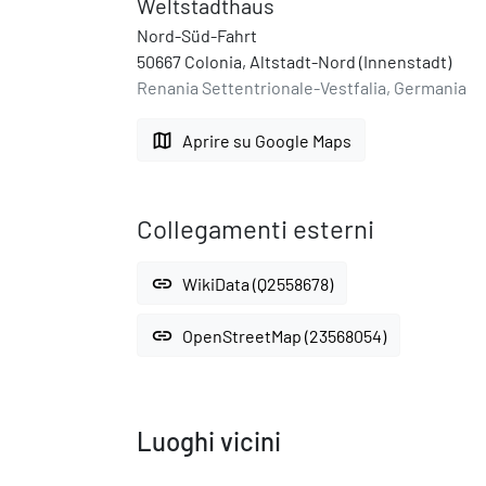
Weltstadthaus
Nord-Süd-Fahrt
50667 Colonia, Altstadt-Nord (Innenstadt)
Renania Settentrionale-Vestfalia, Germania
map
Aprire su Google Maps
Collegamenti esterni
link
WikiData (Q2558678)
link
OpenStreetMap (23568054)
Luoghi vicini