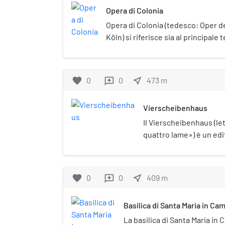
Opera di Colonia
Opera di Colonia (tedesco: Oper d
Köln) si riferisce sia al principale 
Germania, sia alla sua compagnia 
favorite
0
0
near_me
473
m
reviews
Vierscheibenhaus
Il Vierscheibenhaus (le
quattro lame») è un edif
centro storico della cit
denominazione dell'edif
grattacielo Dreischeib
favorite
0
0
near_me
409
m
reviews
lame») di Düsseldorf, c
prima dagli stessi archi
Basilica di Santa Maria in Ca
del miracolo economic
La basilica di Santa Maria in