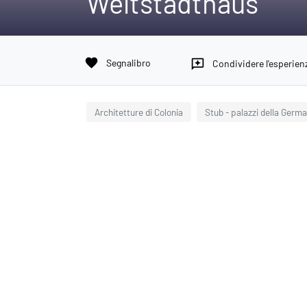
Weltstadthaus
favorite
Segnalibro
reviews
Condividere l'esperien
Architetture di Colonia
Stub - palazzi della Germa