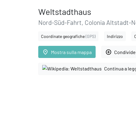
Weltstadthaus
Nord-Süd-Fahrt, Colonia Altstadt-N
Coordinate geografiche
(GPS)
Indirizzo
place
add_circle_outline
Mostra sulla mappa
Condivider
Continua a leg