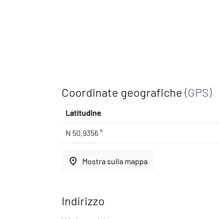
Coordinate geografiche
(GPS)
Latitudine
N 50.9356 °
place
Mostra sulla mappa
Indirizzo