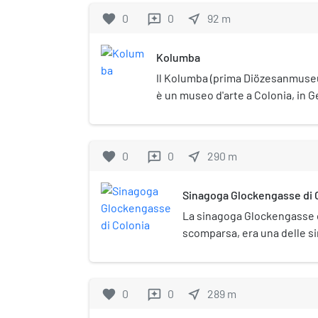
favorite
0
0
near_me
92
m
reviews
Kolumba
Il Kolumba (prima Diözesanmuse
è un museo d'arte a Colonia, in Ge
dell'ex chiesa di San Kolumba ed 
di Colonia. È uno dei musei più an
al Wallraf-Richartz Museum.
favorite
0
0
near_me
290
m
reviews
Sinagoga Glockengasse di 
La sinagoga Glockengasse d
scomparsa, era una delle 
Colonia (Germania). Costruit
neomoresco, fu incendiata d
notte dei cristalli e compl
favorite
0
0
near_me
289
m
reviews
Sull'area sorge adesso il Te
Colonia.