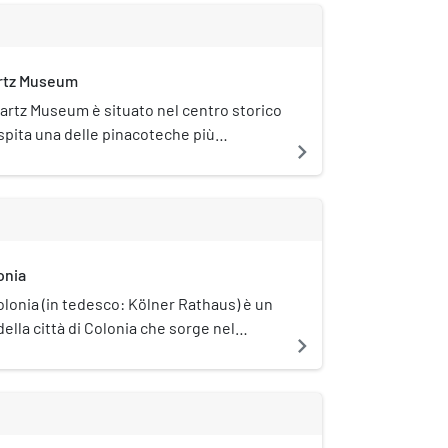
artz Museum
hartz Museum è situato nel centro storico
ospita una delle pinacoteche più
navigate_next
lla Germania.
onia
Colonia (in tedesco: Kölner Rathaus) è un
della città di Colonia che sorge nel
navigate_next
enstadt, e si affaccia su uno slargo della
la Rathausplatz (Piazza del Comune),
Markt (Piazza del Mercato Vecchio). Ospita
 della città, tra cui il consiglio
cio del sindaco. Costituisce il più antico