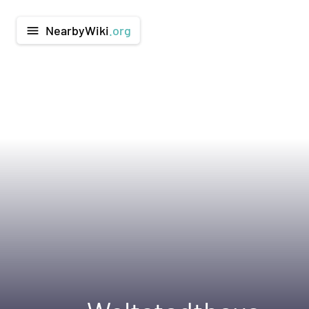
NearbyWiki
.org
menu