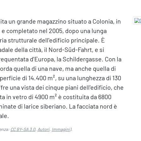
pita un grande magazzino situato a Colonia, in
 e completato nel 2005, dopo una lunga
ia strutturale dell'edificio principale. È
adale della città, il Nord-Süd-Fahrt, e si
frequentata d'Europa, la Schildergasse. Con la
corda quella di una nave, ma anche quella di
erficie di 14.400 m², su una lunghezza di 130
fre una vista dei cinque piani dell'edificio, che
ata in vetro di 4900 m² è costituita da 6800
minate di larice siberiano. La facciata nord è
ale.
enza:
CC BY-SA 3.0
,
Autori
,
Immagini
).