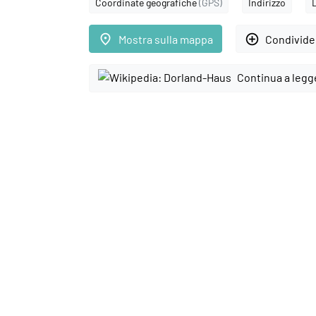
Coordinate geografiche
(GPS)
Indirizzo
place
add_circle_outline
Mostra sulla mappa
Condivider
Continua a legg