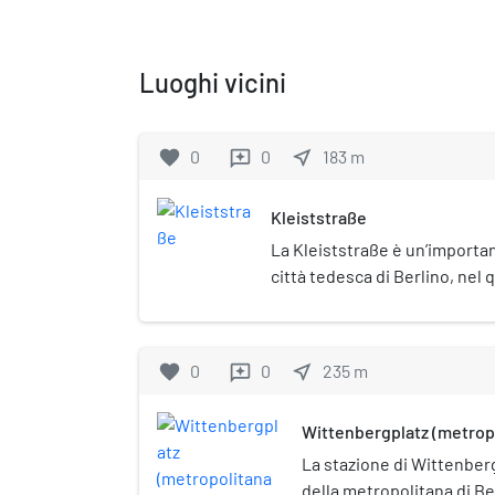
Luoghi vicini
favorite
0
0
near_me
183
m
reviews
Kleiststraße
La Kleiststraße è un’importa
città tedesca di Berlino, nel
È dedicata al generale prussi
ed è parte del Generalszug, 
rappresentativo creato nel XI
favorite
0
0
near_me
235
m
reviews
successi militari della Prussi
Wittenbergplatz (metropo
La stazione di Wittenber
della metropolitana di Ber