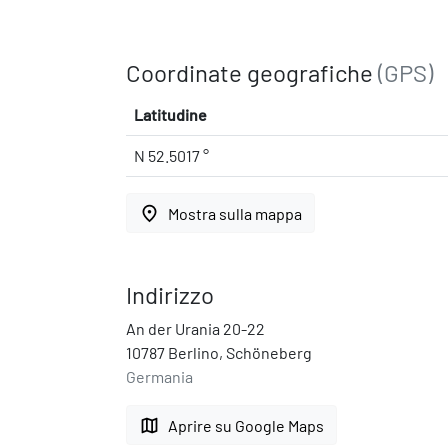
Coordinate geografiche
(GPS)
Latitudine
N 52.5017 °
place
Mostra sulla mappa
Indirizzo
An der Urania 20-22
10787 Berlino, Schöneberg
Germania
map
Aprire su Google Maps