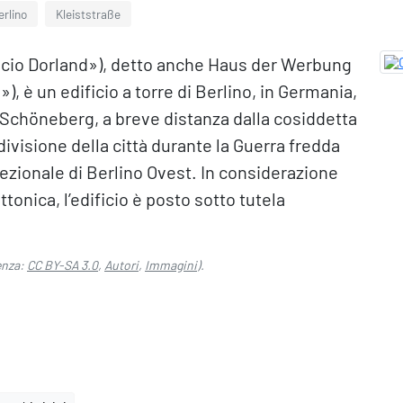
erlino
Kleiststraße
ficio Dorland»), detto anche Haus der Werbung
), è un edificio a torre di Berlino, in Germania,
 di Schöneberg, a breve distanza dalla cosiddetta
divisione della città durante la Guerra fredda
rezionale di Berlino Ovest. In considerazione
tonica, l’edificio è posto sotto tutela
enza:
CC BY-SA 3.0
,
Autori
,
Immagini
).