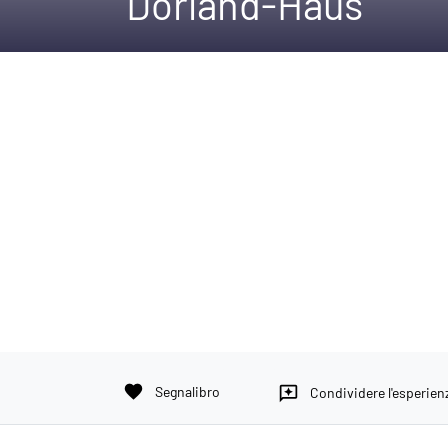
Dorland-Haus
favorite
Segnalibro
reviews
Condividere l'esperien