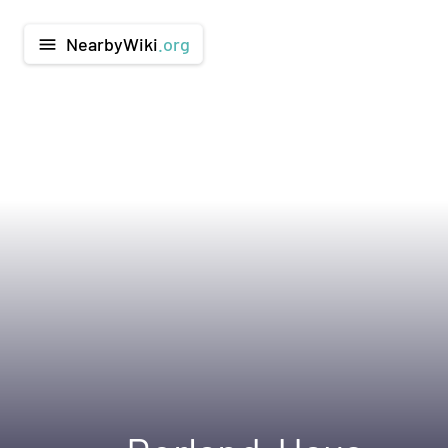
NearbyWiki
.org
menu